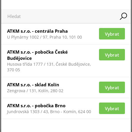
Pro zobrazení informací je nutné být přihlášený
SPS-A100M
ATKM s.r.o. - centrála Praha
Vybrat
U Plynárny 1002 / 97, Praha 10, 101 00
ATKM s.r.o. - pobočka České
Vybrat
Budějovice
Husova třída 1777 / 131, České Budějovice,
370 05
ATKM s.r.o. - sklad Kolín
Vybrat
Zengrova / 131, Kolín, 280 02
ATKM s.r.o. - pobočka Brno
Pro zobrazení informací je nutné být přihlášený
Vybrat
Jundrovská 1303 / 43, Brno - Komín, 624 00