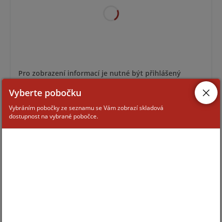
Pro zobrazení informací je nutné být přihlášený
Vyberte pobočku
SPA-B1000
Vybráním pobočky ze seznamu se Vám zobrazí skladová
dostupnost na vybrané pobočce.