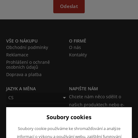
Odeslat
VŠE O NÁKUPU
O FIRMĚ
Obchodní podmínky
O nás
Reklamace
Kontakty
Prohlášení o ochraně
osobních údajů
Doprava a platba
JAZYK A MĚNA
NAPIŠTE NÁM
Chcete nám něco sdělit o
CS
našich produktech nebo e-
CZK (Kč)
shopu? Neváhejte napsat.
Soubory cookies
Chci napsat zprávu
Soubory cookie používáme ke shromažďování a analýze
informací o výkonu a používání webu, zajištění fungování