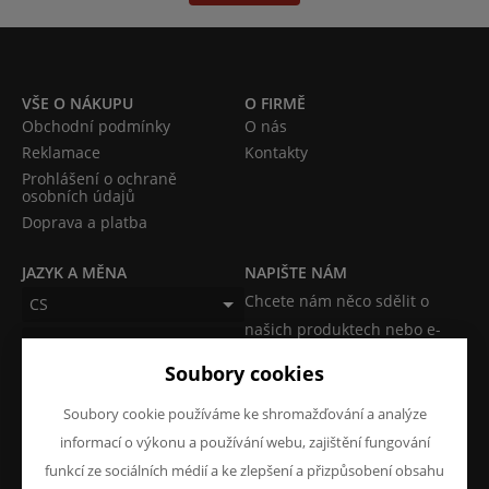
VŠE O NÁKUPU
O FIRMĚ
Obchodní podmínky
O nás
Reklamace
Kontakty
Prohlášení o ochraně
osobních údajů
Doprava a platba
JAZYK A MĚNA
NAPIŠTE NÁM
Chcete nám něco sdělit o
CS
našich produktech nebo e-
CZK (Kč)
shopu? Neváhejte napsat.
Soubory cookies
Chci napsat zprávu
Soubory cookie používáme ke shromažďování a analýze
informací o výkonu a používání webu, zajištění fungování
funkcí ze sociálních médií a ke zlepšení a přizpůsobení obsahu