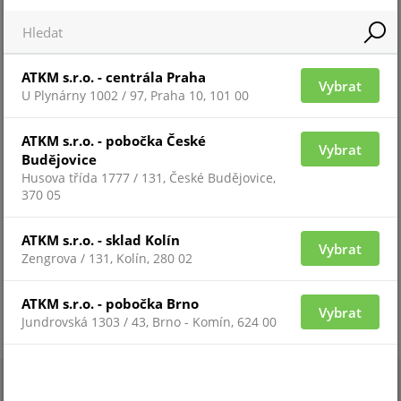
OVS-TB01
ATKM s.r.o. - centrála Praha
Vybrat
U Plynárny 1002 / 97, Praha 10, 101 00
ATKM s.r.o. - pobočka České
Vybrat
Budějovice
Husova třída 1777 / 131, České Budějovice,
370 05
ATKM s.r.o. - sklad Kolín
Vybrat
Zengrova / 131, Kolín, 280 02
Pro zobrazení informací je nutné být přihlášený
ATKM s.r.o. - pobočka Brno
Vybrat
Jundrovská 1303 / 43, Brno - Komín, 624 00