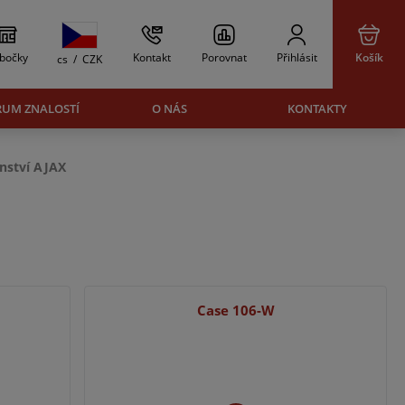
bočky
Kontakt
Porovnat
Přihlásit
Košík
cs
/
CZK
RUM ZNALOSTÍ
O NÁS
KONTAKTY
enství AJAX
Case 106-W