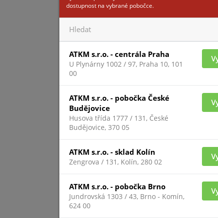
dostupnost na vybrané pobočce.
Cas
ATKM s.r.o. - centrála Praha
V
U Plynárny 1002 / 97, Praha 10, 101
00
ATKM s.r.o. - pobočka České
V
Budějovice
Husova třída 1777 / 131, České
Budějovice, 370 05
Pro zobrazení inform
přihlášený
ATKM s.r.o. - sklad Kolín
V
Zengrova / 131, Kolín, 280 02
MODULE HOL
ATKM s.r.o. - pobočka Brno
V
Jundrovská 1303 / 43, Brno - Komín,
624 00