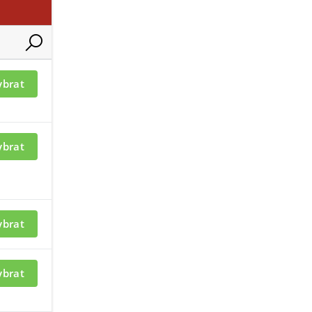
e 260-W
Case 260-B
ybrat
ybrat
ací je nutné být
Pro zobrazení informací je nutné b
přihlášený
ybrat
DER (TYP A)-B
MODULE HOLDER (TYP B)
ybrat