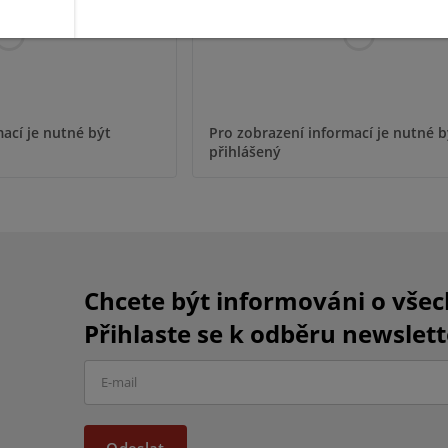
ací je nutné být
Pro zobrazení informací je nutné b
přihlášený
Chcete být informováni o vše
Přihlaste se k odběru newslett