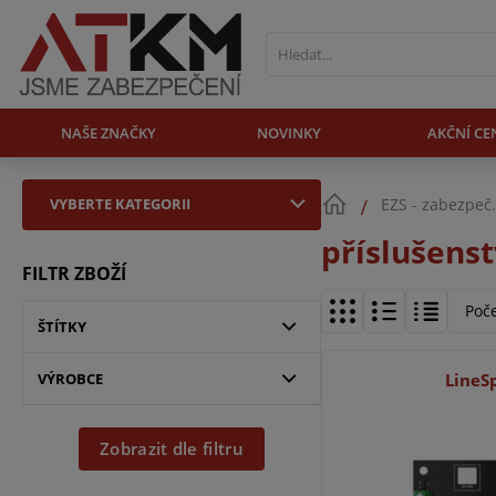
NAŠE ZNAČKY
NOVINKY
AKČNÍ CE
VYBERTE KATEGORII
EZS - zabezpeč
příslušenst
FILTR ZBOŽÍ
Poč
ŠTÍTKY
VÝROBCE
LineSp
Zobrazit dle filtru