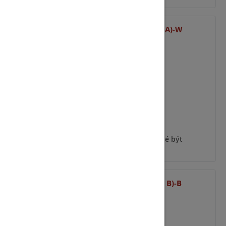
MODULE HOLDER (TYP A)-W
ýt
Pro zobrazení informací je nutné být
přihlášený
-W
MODULE HOLDER (TYP B)-B