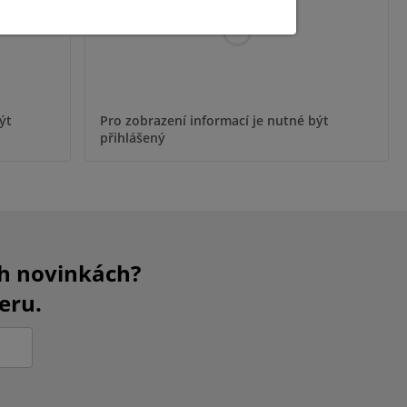
ýt
Pro zobrazení informací je nutné být
přihlášený
ch novinkách?
eru.