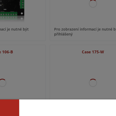
ací je nutné být
Pro zobrazení informací je nutné b
přihlášený
e 106-B
Case 175-W
ací je nutné být
Pro zobrazení informací je nutné b
přihlášený