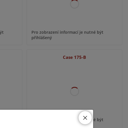
ýt
Pro zobrazení informací je nutné být
přihlášený
Case 175-B
ýt
Pro zobrazení informací je nutné být
přihlášený