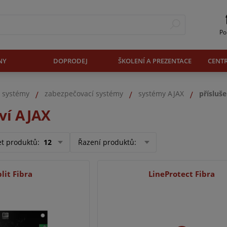
Po
NY
DOPRODEJ
ŠKOLENÍ A PREZENTACE
CENT
. systémy
zabezpečovací systémy
systémy AJAX
přísluš
ví AJAX
et produktů
:
12
Řazení produktů
:
lit Fibra
LineProtect Fibra