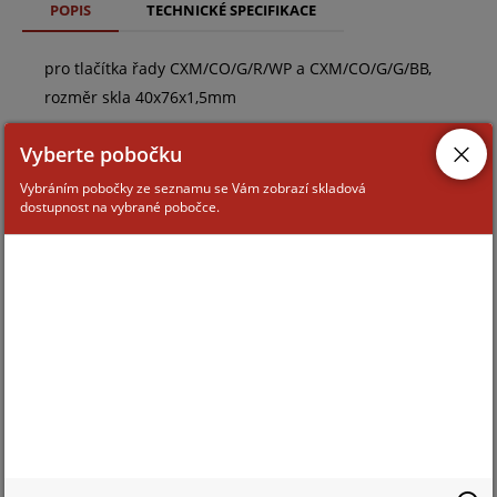
POPIS
TECHNICKÉ SPECIFIKACE
pro tlačítka řady CXM/CO/G/R/WP a CXM/CO/G/G/BB,
rozměr skla 40x76x1,5mm
Vyberte pobočku
Vybráním pobočky ze seznamu se Vám zobrazí skladová
dostupnost na vybrané pobočce.
ZAŘAZENÍ ZBOŽÍ
veřejné tísňové hlásiče