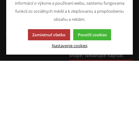
informácií o výkone a používaní webu, zaisteniu fungovania
Prohlášení o ochraně
osobních údajů
funkcií zo sociálnych médií a k zlepšovaniu a prispôsobeniu
Doprava a platba
obsahu a reklám.
JAZYK A MENA
NAPÍŠTE NÁM
Zamietnuť všetko
Povoliť cookies
Chcete nám niečo povedať o
SK
Nastavenie cookies
našich produktoch alebo e-
CZK (Kč)
shope? Neváhajte napísať.
Chcem napísať správu
Táto stránka používa súbory cookies. Kliknite pre viac
informácií.
© 2013-2026 ATKM s.r.o.
K2 e-shop - Prvý e-shop, ktorý dokáže riadiť celú vašu
firmu.