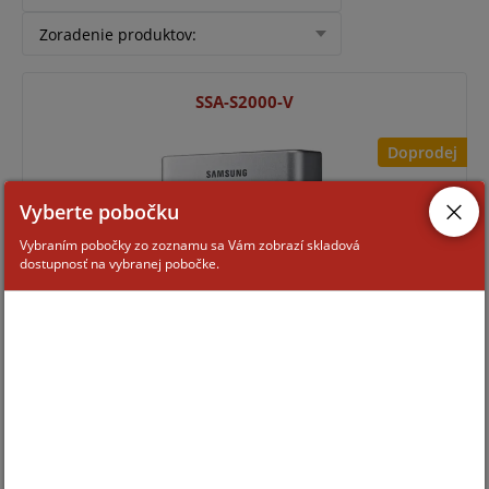
Zoradenie produktov
:
SSA-S2000-V
Doprodej
Vyberte pobočku
Vybraním pobočky zo zoznamu sa Vám zobrazí skladová
dostupnosť na vybranej pobočke.
Pre zobrazenie informácií je nutné byť prihlásený