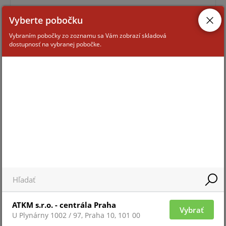
Doprodej
Vyberte pobočku
Vybraním pobočky zo zoznamu sa Vám zobrazí skladová
dostupnosť na vybranej pobočke.
Pre zobrazenie informácií je nutné byť prihlásený
ELITE-RM-8
ATKM s.r.o. - centrála Praha
Vybrať
U Plynárny 1002 / 97, Praha 10, 101 00