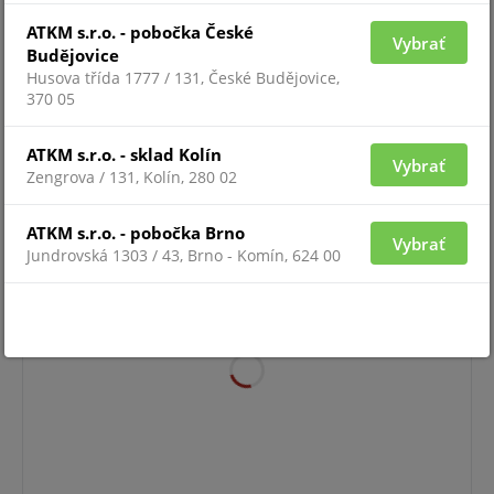
ATKM s.r.o. - pobočka České
Vybrať
Budějovice
Husova třída 1777 / 131, České Budějovice,
370 05
Pre zobrazenie informácií je nutné byť prihlásený
ATKM s.r.o. - sklad Kolín
Vybrať
Zengrova / 131, Kolín, 280 02
PREMIER LCDP
ATKM s.r.o. - pobočka Brno
Vybrať
Jundrovská 1303 / 43, Brno - Komín, 624 00