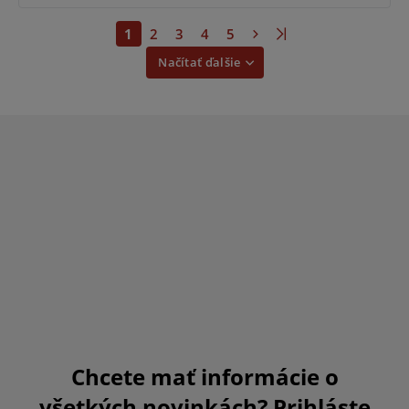
1
2
3
4
5
Načítať ďalšie
Chcete mať informácie o
všetkých novinkách? Prihláste