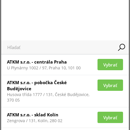
Pre zobrazenie informácií je nutné byť prihlásený
ATKM s.r.o. - centrála Praha
Vybrať
U Plynárny 1002 / 97, Praha 10, 101 00
TNO-4040T
ATKM s.r.o. - pobočka České
Vybrať
Budějovice
Husova třída 1777 / 131, České Budějovice,
370 05
ATKM s.r.o. - sklad Kolín
Vybrať
Zengrova / 131, Kolín, 280 02