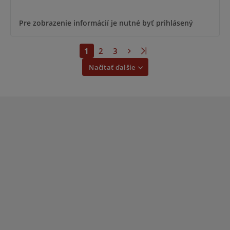
Pre zobrazenie informácií je nutné byť prihlásený
1
2
3
Načítať ďalšie