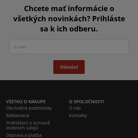
Chcete mať informácie o
všetkých novinkách? Prihláste
sa k ich odberu.
Odoslať
VŠETKO O NÁKUPE
O SPOLOČNOSTI
Obchodné podmienky
O nás
Reklamácie
Kontakty
Prohlášení o ochraně
osobních údajů
Doprava a platba