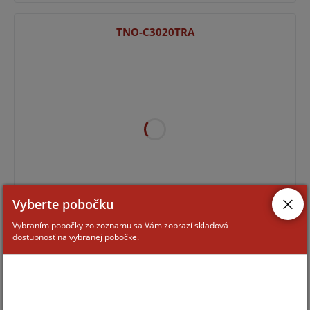
TNO-C3020TRA
Vyberte pobočku
Pre zobrazenie informácií je nutné byť prihlásený
Vybraním pobočky zo zoznamu sa Vám zobrazí skladová
dostupnosť na vybranej pobočke.
TNO-4030T