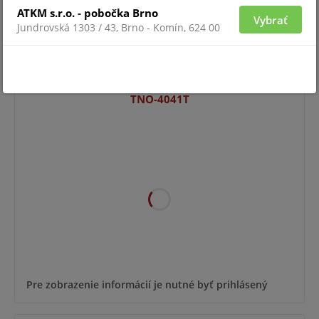
ATKM s.r.o. - pobočka Brno
Vybrať
Jundrovská 1303 / 43, Brno - Komín, 624 00
Pre zobrazenie informácií je nutné byť prihlásený
TNO-4041T
Pre zobrazenie informácií je nutné byť prihlásený