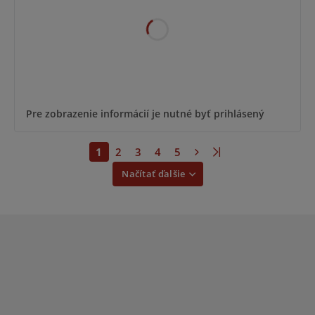
Pre zobrazenie informácií je nutné byť prihlásený
1
2
3
4
5
Načítať ďalšie