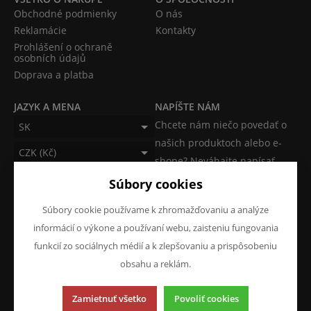
Obchodné podmienky
O nás
Reklamácie
Kontakty
Prohlášení o ochraně
osobních údajů
Doprava a platba
JAZYK A MENA
NAPÍŠTE NÁM
Chcete nám niečo povedať o
SK
našich produktoch alebo e-
CZK (Kč)
shope? Neváhajte napísať.
Súbory cookies
Chcem napísať správu
Súbory cookie používame k zhromažďovaniu a analýze
informácií o výkone a používaní webu, zaisteniu fungovania
funkcií zo sociálnych médií a k zlepšovaniu a prispôsobeniu
obsahu a reklám.
Táto stránka používa súbory cookies. Kliknite pre viac
informácií.
Zamietnuť všetko
Povoliť cookies
© 2013-2026 ATKM s.r.o.