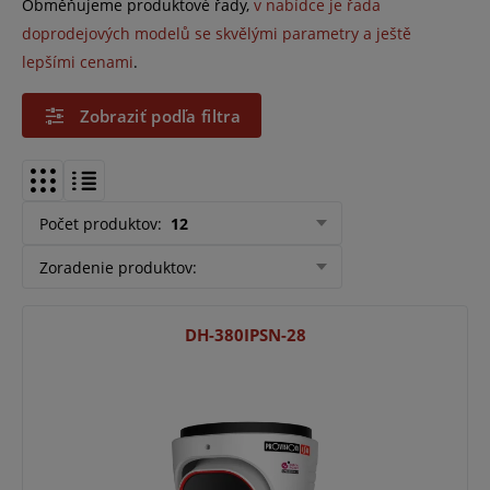
Obměňujeme produktové řady,
v nabídce je řada
doprodejových modelů se skvělými parametry a ještě
lepšími cenami
.
Zobraziť podľa filtra
Počet produktov
:
12
Zoradenie produktov
:
DH-380IPSN-28