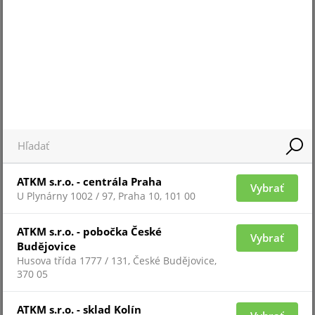
Pre zobrazenie informácií je nutné byť prihlásený
2010-1-SB
ATKM s.r.o. - centrála Praha
Vybrať
U Plynárny 1002 / 97, Praha 10, 101 00
ATKM s.r.o. - pobočka České
Vybrať
Budějovice
Husova třída 1777 / 131, České Budějovice,
370 05
Pre zobrazenie informácií je nutné byť prihlásený
ATKM s.r.o. - sklad Kolín