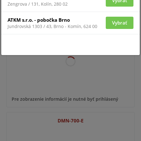
Vybrať
Zengrova / 131, Kolín, 280 02
KL-710
ATKM s.r.o. - pobočka Brno
Vybrať
Jundrovská 1303 / 43, Brno - Komín, 624 00
Pre zobrazenie informácií je nutné byť prihlásený
DMN-700-E