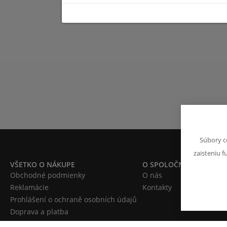
Súbory c
zaisteniu f
VŠETKO O NÁKUPE
O SPOLOČNOSTI
Obchodné podmienky
O nás
Reklamácie
Kontakty
Prohlášení o ochraně osobních údajů
Doprava a platba