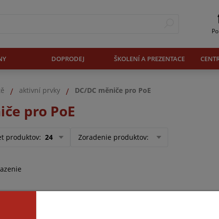
Po
NY
DOPRODEJ
ŠKOLENÍ A PREZENTACE
CENT
tě
aktivní prvky
DC/DC měniče pro PoE
če pro PoE
et produktov
:
24
Zoradenie produktov
:
razenie