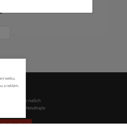
kých novinkách?
aní webu,
hu a reklám.
M
iečo povedať o našich
lebo e-shope? Neváhajte
písať správu