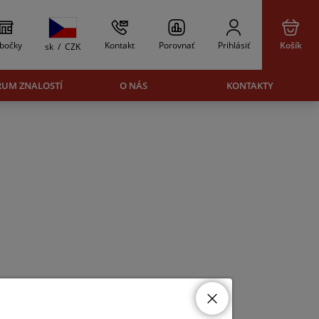
bočky
Kontakt
Porovnať
Prihlásiť
Košík
sk
/
CZK
RUM ZNALOSTÍ
O NÁS
KONTAKTY