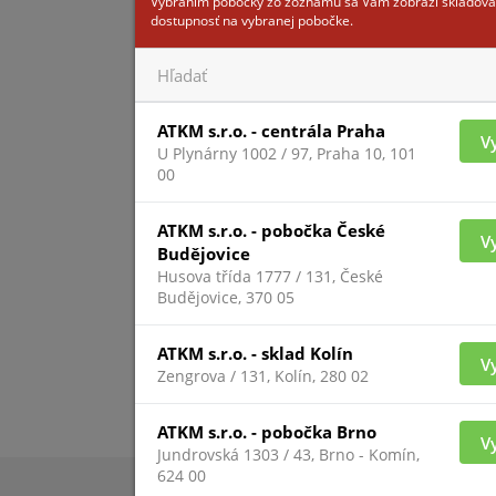
Vybraním pobočky zo zoznamu sa Vám zobrazí skladová
dostupnosť na vybranej pobočke.
ATKM s.r.o. - centrála Praha
V
U Plynárny 1002 / 97, Praha 10, 101
00
ATKM s.r.o. - pobočka České
V
Budějovice
Husova třída 1777 / 131, České
Budějovice, 370 05
ATKM s.r.o. - sklad Kolín
V
Zengrova / 131, Kolín, 280 02
ATKM s.r.o. - pobočka Brno
V
Jundrovská 1303 / 43, Brno - Komín,
624 00