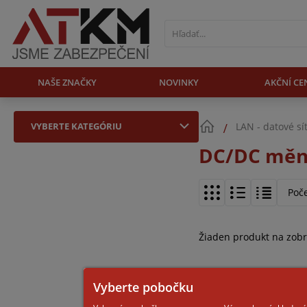
NAŠE ZNAČKY
NOVINKY
AKČNÍ CE
VYBERTE KATEGÓRIU
LAN - datové sí
DC/DC měni
Poč
Žiaden produkt na zob
Vyberte pobočku