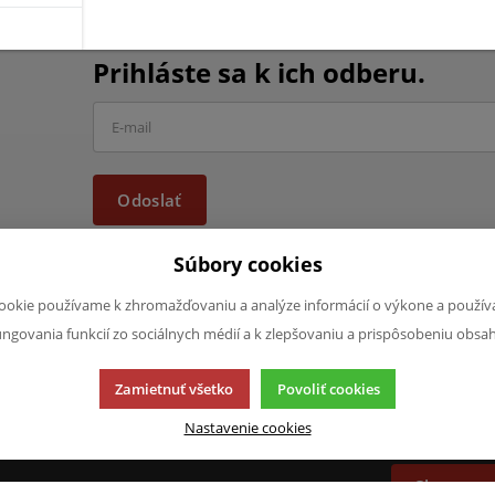
Chcete mať informácie o všet
Prihláste sa k ich odberu.
Odoslať
Súbory cookies
ookie používame k zhromažďovaniu a analýze informácií o výkone a použív
ungovania funkcií zo sociálnych médií a k zlepšovaniu a prispôsobeniu obsa
JAZYK A MENA
NAPÍŠTE NÁ
Zamietnuť všetko
Povoliť cookies
Chcete nám n
SK
produktoch a
Nastavenie cookies
CZK (Kč)
napísať.
Chcem na