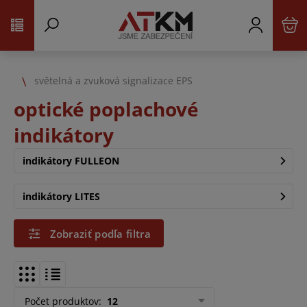
světelná a zvuková signalizace EPS
optické poplachové
indikátory
indikátory FULLEON
indikátory LITES
Zobraziť podľa filtra
Počet produktov
:
12