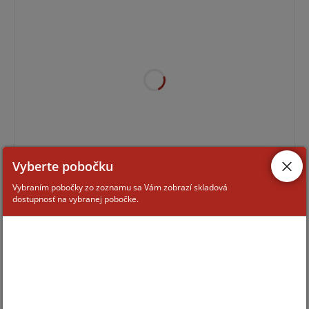
Pre zobrazenie informácií je nutné byť prihlásený
Vyberte pobočku
Vybraním pobočky zo zoznamu sa Vám zobrazí skladová
dostupnosť na vybranej pobočke.
MHY-713-T