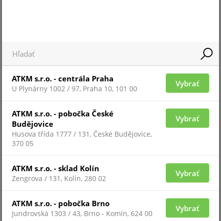
Pre zobrazenie informácií je nutné byť prihlásený
ATKM s.r.o. - centrála Praha
Vybrať
U Plynárny 1002 / 97, Praha 10, 101 00
MHS-409
ATKM s.r.o. - pobočka České
Vybrať
Budějovice
Husova třída 1777 / 131, České Budějovice,
370 05
ATKM s.r.o. - sklad Kolín
Vybrať
Zengrova / 131, Kolín, 280 02
ATKM s.r.o. - pobočka Brno
Vybrať
Jundrovská 1303 / 43, Brno - Komín, 624 00
Pre zobrazenie informácií je nutné byť prihlásený