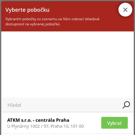
Vyberte pobočku
Vybraním pobočky zo zoznamu sa Vám zobrazí skladová
dostupnosť na vybranej pobočke.
ATKM s.r.o. - centrála Praha
Vybrať
U Plynárny 1002 / 97, Praha 10, 101 00