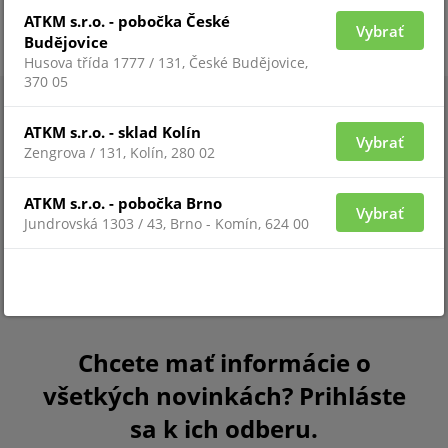
ATKM s.r.o. - pobočka České
Vybrať
Budějovice
Husova třída 1777 / 131, České Budějovice,
370 05
ATKM s.r.o. - sklad Kolín
Vybrať
Zengrova / 131, Kolín, 280 02
ATKM s.r.o. - pobočka Brno
Vybrať
Jundrovská 1303 / 43, Brno - Komín, 624 00
Chcete mať informácie o
všetkých novinkách? Prihláste
sa k ich odberu.