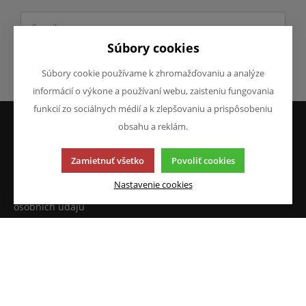
Súbory cookies
Odoslať
Súbory cookie používame k zhromažďovaniu a analýze
informácií o výkone a používaní webu, zaisteniu fungovania
funkcií zo sociálnych médií a k zlepšovaniu a prispôsobeniu
obsahu a reklám.
VŠETKO O NÁKUPE
O SPOLOČNOSTI
Zamietnuť všetko
Povoliť cookies
Obchodné podmienky
O nás
Reklamácie
Kontakty
Nastavenie cookies
Prohlášení o ochraně
osobních údajů
Doprava a platba
JAZYK A MENA
NAPÍŠTE NÁM
Chcete nám niečo povedať o
SK
našich produktoch alebo e-
CZK (Kč)