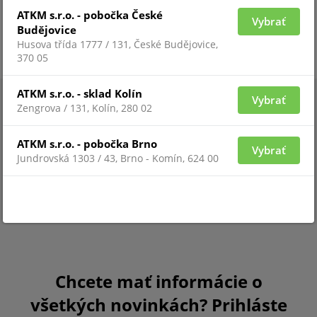
ATKM s.r.o. - pobočka České
Pre zobrazenie informácií je nutné byť prihlásený
Vybrať
Budějovice
Husova třída 1777 / 131, České Budějovice,
370 05
ATKM s.r.o. - sklad Kolín
Vybrať
Zengrova / 131, Kolín, 280 02
ATKM s.r.o. - pobočka Brno
Vybrať
Jundrovská 1303 / 43, Brno - Komín, 624 00
Chcete mať informácie o
všetkých novinkách? Prihláste