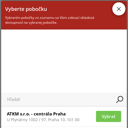
Vyberte pobočku
Vybraním pobočky zo zoznamu sa Vám zobrazí skladová
dostupnosť na vybranej pobočke.
Pre zobrazenie informácií je nutné byť prihlásený
FB24/W
ATKM s.r.o. - centrála Praha
Vybrať
U Plynárny 1002 / 97, Praha 10, 101 00