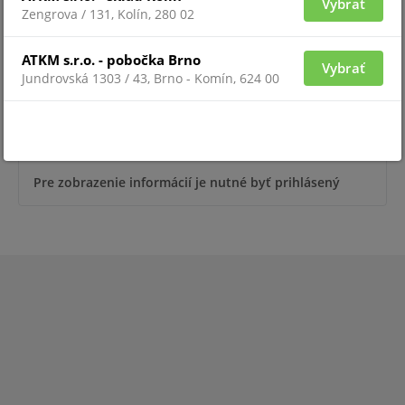
Vybrať
Zengrova / 131, Kolín, 280 02
ATKM s.r.o. - pobočka Brno
Vybrať
Jundrovská 1303 / 43, Brno - Komín, 624 00
Pre zobrazenie informácií je nutné byť prihlásený