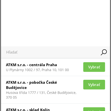
UTP-6-OFC-OUTDOOR-BLK/305
ATKM s.r.o. - centrála Praha
Vybrať
U Plynárny 1002 / 97, Praha 10, 101 00
Pre zobrazenie informácií je nutné byť prihlásený
ATKM s.r.o. - pobočka České
Vybrať
Budějovice
Husova třída 1777 / 131, České Budějovice,
UTP-6-OFC-ECA-BLK/305
370 05
ATKM s.r.o. - sklad Kolín