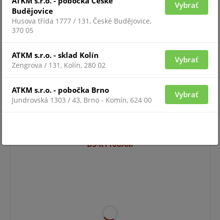
ATKM s.r.o. - pobočka České
Vybrať
Budějovice
Husova třída 1777 / 131, České Budějovice,
370 05
ATKM s.r.o. - sklad Kolín
Vybrať
Zengrova / 131, Kolín, 280 02
ATKM s.r.o. - pobočka Brno
Vybrať
Jundrovská 1303 / 43, Brno - Komín, 624 00
Pre zobrazenie informácií je nutné byť prihlásený
DS-K1108AM