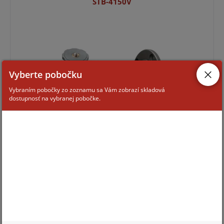
STB-4150V
Vyberte pobočku
Vybraním pobočky zo zoznamu sa Vám zobrazí skladová
dostupnosť na vybranej pobočke.
Pre zobrazenie informácií je nutné byť prihlásený