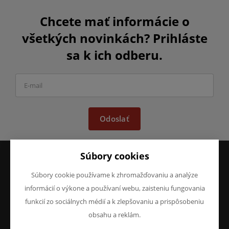
Chcete mať informácie o
všetkých novinkách? Prihláste
sa k ich odberu.
Odoslať
Súbory cookies
Súbory cookie používame k zhromažďovaniu a analýze
VŠETKO O NÁKUPE
O SPOLOČNOSTI
Obchodné podmienky
O nás
informácií o výkone a používaní webu, zaisteniu fungovania
Reklamácie
Kontakty
funkcií zo sociálnych médií a k zlepšovaniu a prispôsobeniu
Prohlášení o ochraně
obsahu a reklám.
osobních údajů