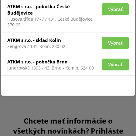
ATKM s.r.o. - pobočka České
Pre zobrazenie informácií je nutné byť prihlásený
Vybrať
Budějovice
Husova třída 1777 / 131, České Budějovice,
370 05
ATKM s.r.o. - sklad Kolín
Vybrať
Zengrova / 131, Kolín, 280 02
ATKM s.r.o. - pobočka Brno
Vybrať
Jundrovská 1303 / 43, Brno - Komín, 624 00
Chcete mať informácie o
všetkých novinkách? Prihláste