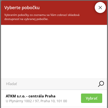
Vyberte pobočku
Vybraním pobočky zo zoznamu sa Vám zobrazí skladová
dostupnosť na vybranej pobočke.
Pre zobrazenie informácií je nutné byť prihlásený
GITA-GPRS-SIA-COM
Doprodej
ATKM s.r.o. - centrála Praha
Vybrať
U Plynárny 1002 / 97, Praha 10, 101 00