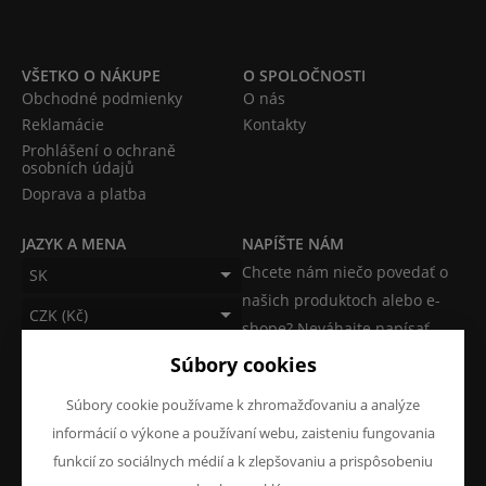
VŠETKO O NÁKUPE
O SPOLOČNOSTI
Obchodné podmienky
O nás
Reklamácie
Kontakty
Prohlášení o ochraně
osobních údajů
Doprava a platba
JAZYK A MENA
NAPÍŠTE NÁM
Chcete nám niečo povedať o
SK
našich produktoch alebo e-
CZK (Kč)
shope? Neváhajte napísať.
Súbory cookies
Chcem napísať správu
Súbory cookie používame k zhromažďovaniu a analýze
informácií o výkone a používaní webu, zaisteniu fungovania
funkcií zo sociálnych médií a k zlepšovaniu a prispôsobeniu