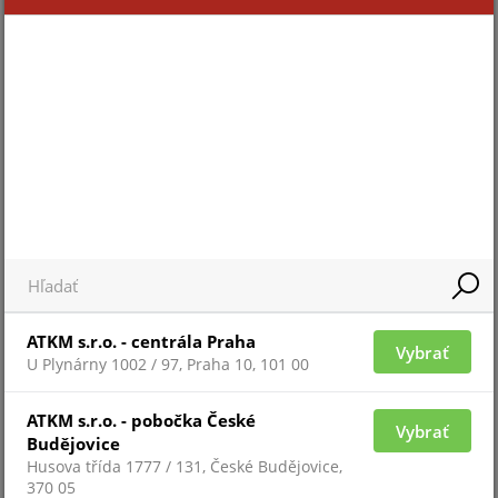
Pre zobrazenie informácií je nutné byť prihlásený
OC-MSCL-S(DT)-V2
ATKM s.r.o. - centrála Praha
Vybrať
Novinka
U Plynárny 1002 / 97, Praha 10, 101 00
ATKM s.r.o. - pobočka České
Vybrať
Budějovice
Husova třída 1777 / 131, České Budějovice,
370 05