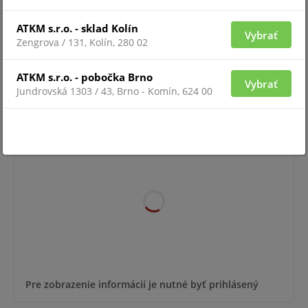
ATKM s.r.o. - sklad Kolín
Vybrať
Zengrova / 131, Kolín, 280 02
Pre zobrazenie informácií je nutné byť prihlásený
ATKM s.r.o. - pobočka Brno
Vybrať
Jundrovská 1303 / 43, Brno - Komín, 624 00
OC-MS-M(1U)
Novinka
Pre zobrazenie informácií je nutné byť prihlásený