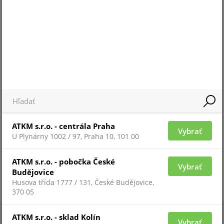
Pre zobrazenie informácií je nutné byť prihlásený
ATKM s.r.o. - centrála Praha
Vybrať
U Plynárny 1002 / 97, Praha 10, 101 00
ATKM s.r.o. - pobočka České
Vybrať
Budějovice
Husova třída 1777 / 131, České Budějovice,
370 05
ATKM s.r.o. - sklad Kolín
Vybrať