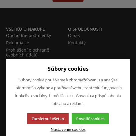
VŠETKO O NÁKUPE
O SPOLOČNOSTI
Obchodné podmienky
O nás
Reklamácie
Kontakty
Prohlášení o ochraně
osobních údajů
Doprava a platba
Súbory cookies
JAZYK A MENA
NAPÍŠTE NÁM
Súbory cookie používame k zhromažďovaniu a analýze
Chcete nám niečo povedať o
SK
informácií o výkone a používaní webu, zaisteniu fungovania
našich produktoch alebo e-
funkcií zo sociálnych médií a k zlepšovaniu a prispôsobeniu
CZK (Kč)
shope? Neváhajte napísať.
obsahu a reklám.
Chcem napísať správu
Zamietnuť všetko
Povoliť cookies
Nastavenie cookies