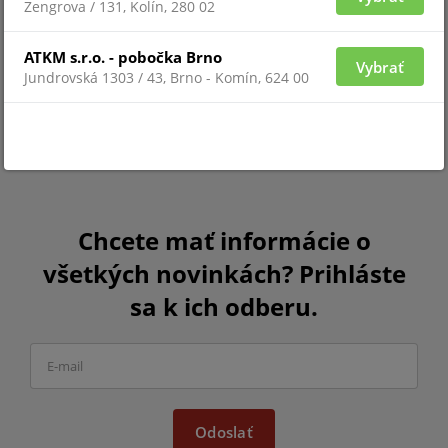
Zengrova / 131, Kolín, 280 02
ATKM s.r.o. - pobočka Brno
Vybrať
Jundrovská 1303 / 43, Brno - Komín, 624 00
Chcete mať informácie o
všetkých novinkách? Prihláste
sa k ich odberu.
Odoslať