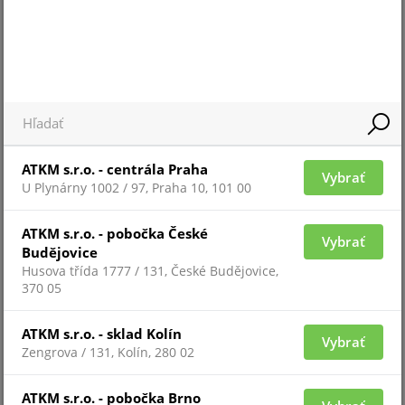
TV2710D-MPIR
ATKM s.r.o. - centrála Praha
Vybrať
U Plynárny 1002 / 97, Praha 10, 101 00
ATKM s.r.o. - pobočka České
Vybrať
Budějovice
Pre zobrazenie informácií je nutné byť prihlásený
Husova třída 1777 / 131, České Budějovice,
370 05
TV0550D-4MPIR
ATKM s.r.o. - sklad Kolín
Vybrať
Zengrova / 131, Kolín, 280 02
ATKM s.r.o. - pobočka Brno