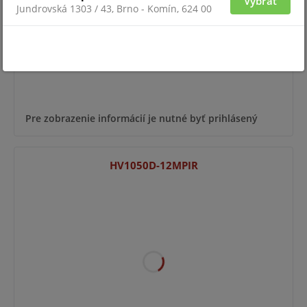
Vybrať
Jundrovská 1303 / 43, Brno - Komín, 624 00
Pre zobrazenie informácií je nutné byť prihlásený
HV1050D-12MPIR