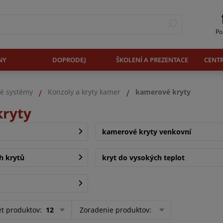
Po
NY
DOPRODEJ
ŠKOLENÍ A PREZENTACE
CENT
é systémy
Konzoly a kryty kamer
kamerové kryty
ryty
kamerové kryty venkovní
h krytů
kryt do vysokých teplot
et produktov
:
12
Zoradenie produktov
: