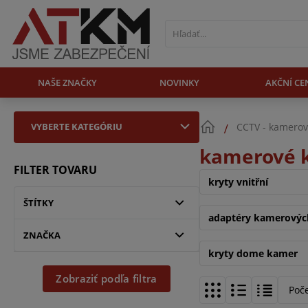
NAŠE ZNAČKY
NOVINKY
AKČNÍ CE
VYBERTE KATEGÓRIU
CCTV - kamerov
kamerové k
FILTER TOVARU
kryty vnitřní
ŠTÍTKY
adaptéry kamerovýc
ZNAČKA
kryty dome kamer
Zobraziť podľa filtra
Poč