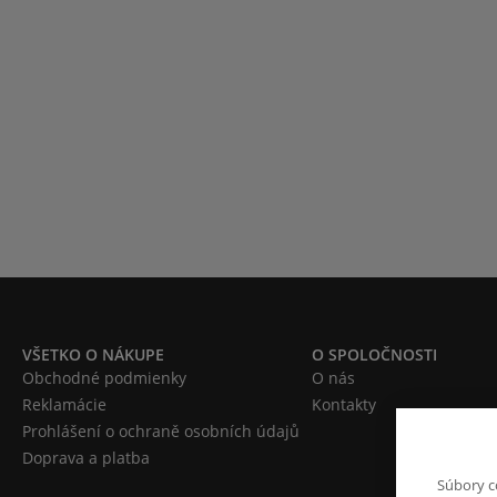
VŠETKO O NÁKUPE
O SPOLOČNOSTI
Obchodné podmienky
O nás
Reklamácie
Kontakty
Prohlášení o ochraně osobních údajů
Doprava a platba
Súbory c