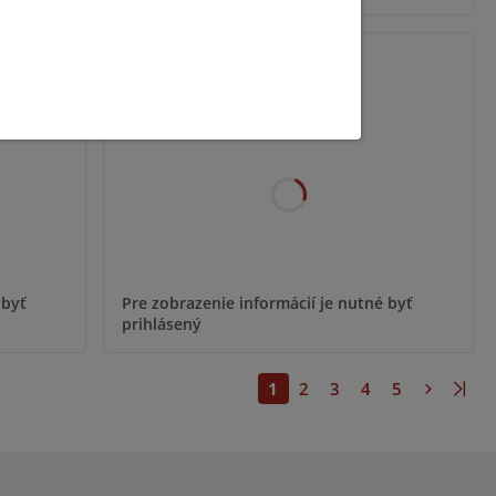
SHB-9000H
 byť
Pre zobrazenie informácií je nutné byť
prihlásený
1
2
3
4
5