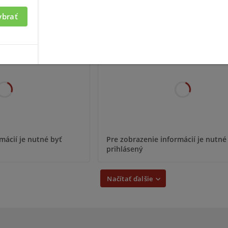
ybrať
-4301H2
SHB-4301HP
mácií je nutné byť
Pre zobrazenie informácií je nutné
prihlásený
Načítať ďalšie