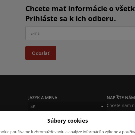
Chcete mať informácie o všet
Prihláste sa k ich odberu.
Odoslať
JAZYK A MENA
NAPÍŠTE NÁ
Chcete nám n
SK
produktoch a
CZK (Kč)
Súbory cookies
napísať.
Chcem na
ookie používame k zhromažďovaniu a analýze informácií o výkone a použív