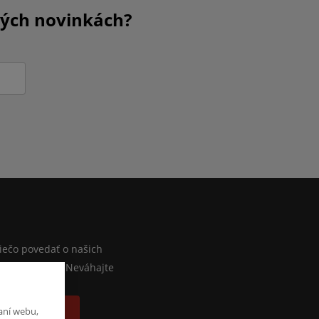
kých novinkách?
M
iečo povedať o našich
lebo e-shope? Neváhajte
písať správu
aní webu,