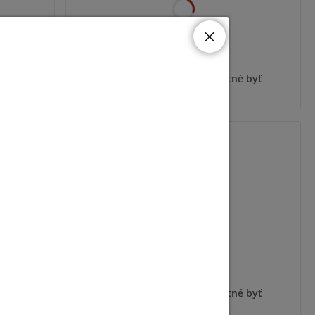
 byť
Pre zobrazenie informácií je nutné byť
prihlásený
SHB-4300H
 byť
Pre zobrazenie informácií je nutné byť
prihlásený