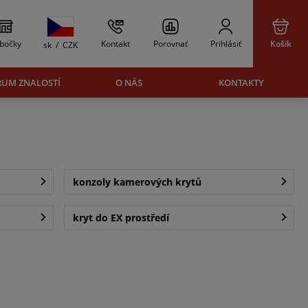
bočky
Kontakt
Porovnať
Prihlásiť
Košík
sk
/
CZK
RUM ZNALOSTÍ
O NÁS
KONTAKTY
konzoly kamerových krytů
kryt do EX prostředí