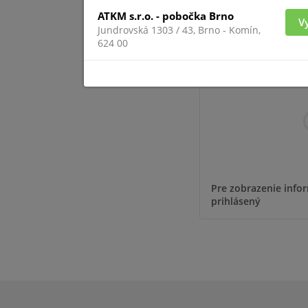
ATKM s.r.o. - pobočka Brno
V
Jundrovská 1303 / 43, Brno - Komín,
SHB
624 00
Pre zobrazenie infor
prihlásený