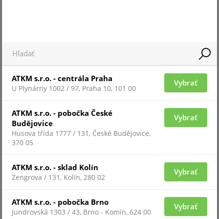
Pre zobrazenie informácií je nutné byť prihlásený
ATKM s.r.o. - centrála Praha
Vybrať
U Plynárny 1002 / 97, Praha 10, 101 00
RKZ-121
ATKM s.r.o. - pobočka České
Vybrať
Budějovice
Husova třída 1777 / 131, České Budějovice,
370 05
ATKM s.r.o. - sklad Kolín
Vybrať
Zengrova / 131, Kolín, 280 02
ATKM s.r.o. - pobočka Brno
Vybrať
Jundrovská 1303 / 43, Brno - Komín, 624 00