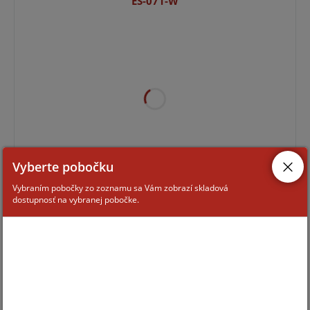
ES-071-W
Vyberte pobočku
Pre zobrazenie informácií je nutné byť prihlásený
Vybraním pobočky zo zoznamu sa Vám zobrazí skladová
dostupnosť na vybranej pobočke.
RKZ-111