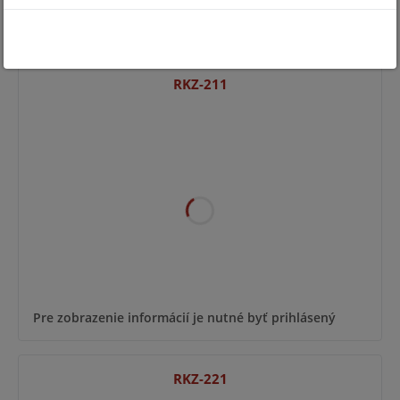
Pre zobrazenie informácií je nutné byť prihlásený
RKZ-211
Pre zobrazenie informácií je nutné byť prihlásený
RKZ-221