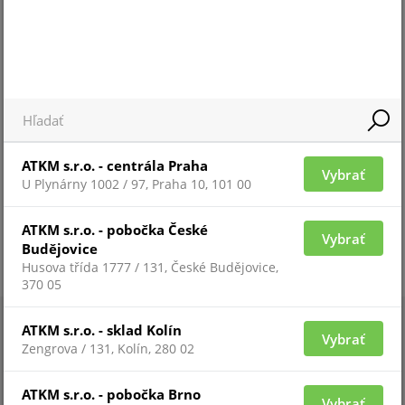
propojování slaboproudých kabelů
ATKM s.r.o. - centrála Praha
Vybrať
U Plynárny 1002 / 97, Praha 10, 101 00
ATKM s.r.o. - pobočka České
Vybrať
Budějovice
Husova třída 1777 / 131, České Budějovice,
370 05
ATKM s.r.o. - sklad Kolín
Vybrať
Zengrova / 131, Kolín, 280 02
ATKM s.r.o. - pobočka Brno
Vybrať