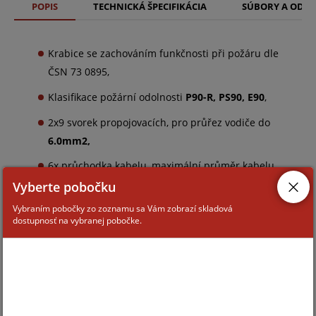
POPIS
TECHNICKÁ ŠPECIFIKÁCIA
SÚBORY A ODK
Krabice se zachováním funkčnosti při požáru dle
ČSN 73 0895,
Klasifikace požární odolnosti
P90-R, PS90, E90
,
2x9 svorek propojovacích, pro průřez vodiče do
6.0mm2,
6x průchodka kabelu, maximální průměr kabelu
13mm,
Vyberte pobočku
Vybraním pobočky zo zoznamu sa Vám zobrazí skladová
Pro napětí do
450VAC
, rozměr 204x100x30mm
dostupnosť na vybranej pobočke.
ZARADENIE TOVARU