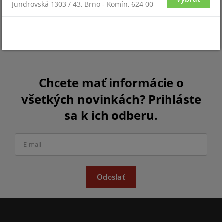
Jundrovská 1303 / 43, Brno - Komín, 624 00
Chcete mať informácie o
všetkých novinkách? Prihláste
sa k ich odberu.
Odoslať