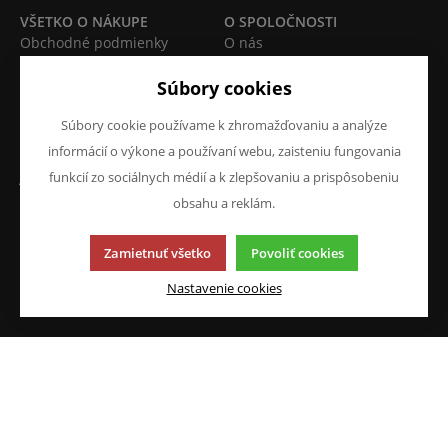
VŠETKO O NÁKUPE
O SPOLOČNOSTI
Obchodné podmienky
O nás
Reklamácie
Kontakty
Súbory cookies
Prohlášení o ochraně
osobních údajů
Súbory cookie používame k zhromažďovaniu a analýze
Doprava a platba
informácií o výkone a používaní webu, zaisteniu fungovania
JAZYK A MENA
NAPÍŠTE NÁM
funkcií zo sociálnych médií a k zlepšovaniu a prispôsobeniu
Chcete nám niečo povedať o
obsahu a reklám.
SK
našich produktoch alebo e-
CZK (Kč)
Zamietnuť všetko
Povoliť cookies
shope? Neváhajte napísať.
Chcem napísať správu
Nastavenie cookies
Táto stránka používa súbory cookies. Kliknite pre viac
informácií.