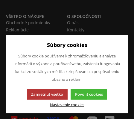
VŠETKO O NÁKUPE
O SPOLOČNOSTI
Obchodné podmienky
O nás
Reklamácie
Kontakty
Prohlášení o ochraně
osobních údajů
Súbory cookies
Doprava a platba
Súbory cookie používame k zhromažďovaniu a analýze
JAZYK A MENA
NAPÍŠTE NÁM
informácií o výkone a používaní webu, zaisteniu fungovania
Chcete nám niečo povedať o
SK
funkcií zo sociálnych médií a k zlepšovaniu a prispôsobeniu
našich produktoch alebo e-
obsahu a reklám.
CZK (Kč)
shope? Neváhajte napísať.
Zamietnuť všetko
Povoliť cookies
Chcem napísať správu
Nastavenie cookies