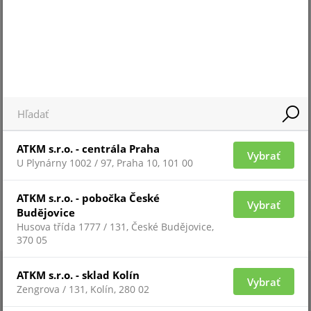
Pre zobrazenie informácií je nutné byť prihlásený
ATKM s.r.o. - centrála Praha
Vybrať
U Plynárny 1002 / 97, Praha 10, 101 00
ATKM s.r.o. - pobočka České
Vybrať
Budějovice
Husova třída 1777 / 131, České Budějovice,
370 05
ATKM s.r.o. - sklad Kolín
Vybrať
Zengrova / 131, Kolín, 280 02