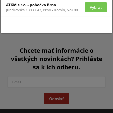
ATKM s.r.o. - pobočka Brno
Vybrať
Jundrovská 1303 / 43, Brno - Komín, 624 00
Chcete mať informácie o
všetkých novinkách? Prihláste
sa k ich odberu.
Odoslať