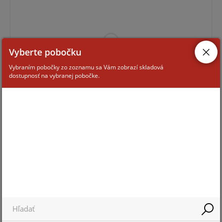
Vyberte pobočku
Vybraním pobočky zo zoznamu sa Vám zobrazí skladová
dostupnosť na vybranej pobočke.
Pre zobrazenie informácií je nutné byť prihlásený
PFT1500