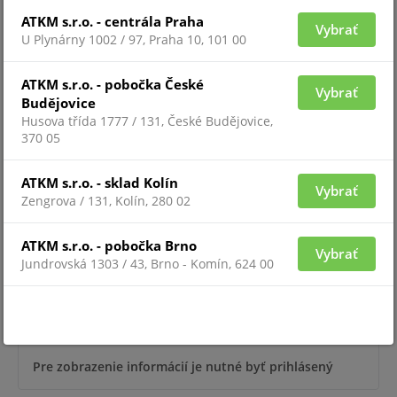
ATKM s.r.o. - centrála Praha
Vybrať
U Plynárny 1002 / 97, Praha 10, 101 00
Pre zobrazenie informácií je nutné byť prihlásený
ATKM s.r.o. - pobočka České
Vybrať
Budějovice
Husova třída 1777 / 131, České Budějovice,
POES-0460G+1G(HPD)
370 05
ATKM s.r.o. - sklad Kolín
Vybrať
Zengrova / 131, Kolín, 280 02
ATKM s.r.o. - pobočka Brno
Vybrať
Jundrovská 1303 / 43, Brno - Komín, 624 00
Pre zobrazenie informácií je nutné byť prihlásený