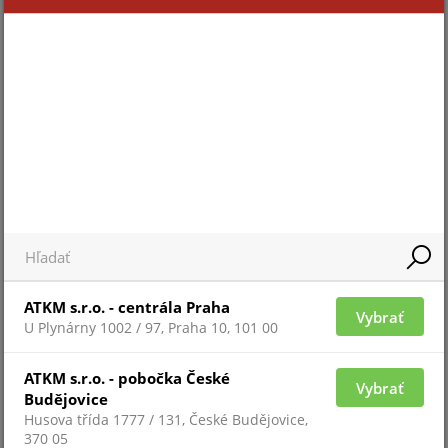
Pre zobrazenie informácií je nutné byť prihlásený
HIKCENTRAL-P-OUTDOORSTATION-1UNIT
ATKM s.r.o. - centrála Praha
Vybrať
U Plynárny 1002 / 97, Praha 10, 101 00
ATKM s.r.o. - pobočka České
Vybrať
Budějovice
Husova třída 1777 / 131, České Budějovice,
370 05