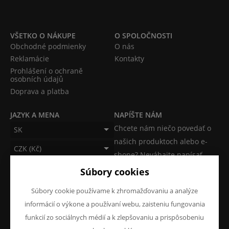
VŠETKO O NÁKUPE
O SPOLOČNOSTI
Obchodné podmienky
O nás
Reklamácie
Kontakty
Prohlášení o ochraně
osobních údajů
Doprava a platba
JAZYK A MENA
NAPÍŠTE NÁM
Chcete nám niečo povedať o
SK
našich produktoch alebo e-
CZK (Kč)
shope? Neváhajte napísať.
Súbory cookies
Chcem napísať správu
Súbory cookie používame k zhromažďovaniu a analýze
informácií o výkone a používaní webu, zaisteniu fungovania
funkcií zo sociálnych médií a k zlepšovaniu a prispôsobeniu