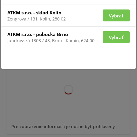
ATKM s.r.o. - sklad Kolín
Vybrať
Zengrova / 131, Kolín, 280 02
Pre zobrazenie informácií je nutné byť prihlásený
ATKM s.r.o. - pobočka Brno
Vybrať
Jundrovská 1303 / 43, Brno - Komín, 624 00
HIKCENTRAL-P-ACS/BASE
Pre zobrazenie informácií je nutné byť prihlásený