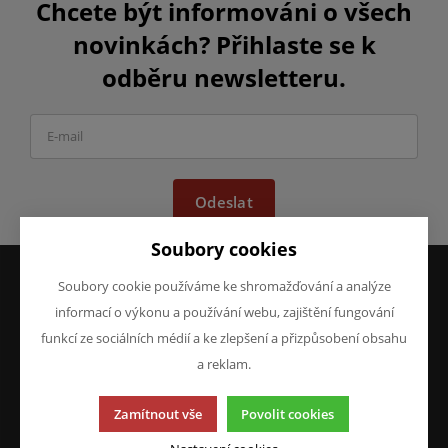
Chcete být informováni o všech
novinkách? Přihlaste se k
odběru newsletteru.
Odeslat
Soubory cookies
Soubory cookie používáme ke shromažďování a analýze
informací o výkonu a používání webu, zajištění fungování
VŠE O NÁKUPU
O FIRMĚ
Obchodní podmínky
O nás
funkcí ze sociálních médií a ke zlepšení a přizpůsobení obsahu
Reklamace
Kontakty
a reklam.
Prohlášení o ochraně
osobních údajů
Zamítnout vše
Povolit cookies
Doprava a platba