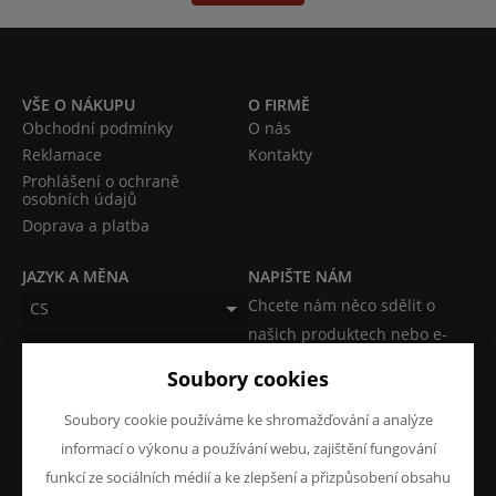
VŠE O NÁKUPU
O FIRMĚ
Obchodní podmínky
O nás
Reklamace
Kontakty
Prohlášení o ochraně
osobních údajů
Doprava a platba
JAZYK A MĚNA
NAPIŠTE NÁM
Chcete nám něco sdělit o
CS
našich produktech nebo e-
CZK (Kč)
shopu? Neváhejte napsat.
Soubory cookies
Chci napsat zprávu
Soubory cookie používáme ke shromažďování a analýze
informací o výkonu a používání webu, zajištění fungování
funkcí ze sociálních médií a ke zlepšení a přizpůsobení obsahu