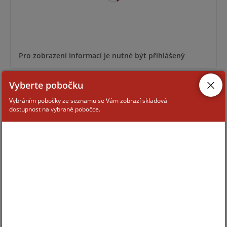
Pro zobrazení informací je nutné být přihlášený
Vyberte pobočku
138.13-F91
Vybráním pobočky ze seznamu se Vám zobrazí skladová
dostupnost na vybrané pobočce.
Pro zobrazení informací je nutné být přihlášený