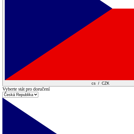
cs
/
CZK
Vyberte stát pro doručení