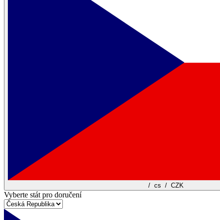
/
cs
/
CZK
Vyberte stát pro doručení