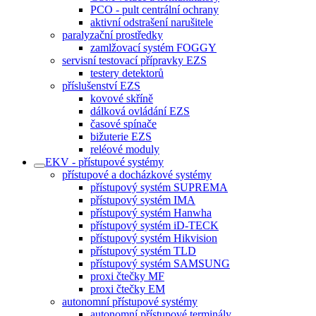
PCO - pult centrální ochrany
aktivní odstrašení narušitele
paralyzační prostředky
zamlžovací systém FOGGY
servisní testovací přípravky EZS
testery detektorů
příslušenství EZS
kovové skříně
dálková ovládání EZS
časové spínače
bižuterie EZS
reléové moduly
EKV - přístupové systémy
přístupové a docházkové systémy
přístupový systém SUPREMA
přístupový systém IMA
přístupový systém Hanwha
přístupový systém iD-TECK
přístupový systém Hikvision
přístupový systém TLD
přístupový systém SAMSUNG
proxi čtečky MF
proxi čtečky EM
autonomní přístupové systémy
autonomní přístupové terminály