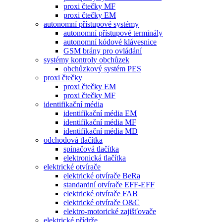
proxi čtečky MF
proxi čtečky EM
autonomní přístupové systémy
autonomní přístupové terminály
autonomní kódové klávesnice
GSM brány pro ovládání
systémy kontroly obchůzek
obchůzkový systém PES
proxi čtečky
proxi čtečky EM
proxi čtečky MF
identifikační média
identifikační média EM
identifikační média MF
identifikační média MD
odchodová tlačítka
spínačová tlačítka
elektronická tlačítka
elektrické otvírače
elektrické otvírače BeRa
standardní otvírače EFF-EFF
elektrické otvírače FAB
elektrické otvírače O&C
elektro-motorické zajišťovače
elektrické přídrže