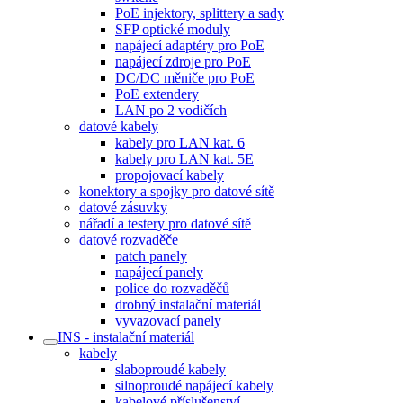
PoE injektory, splittery a sady
SFP optické moduly
napájecí adaptéry pro PoE
napájecí zdroje pro PoE
DC/DC měniče pro PoE
PoE extendery
LAN po 2 vodičích
datové kabely
kabely pro LAN kat. 6
kabely pro LAN kat. 5E
propojovací kabely
konektory a spojky pro datové sítě
datové zásuvky
nářadí a testery pro datové sítě
datové rozvaděče
patch panely
napájecí panely
police do rozvaděčů
drobný instalační materiál
vyvazovací panely
INS - instalační materiál
kabely
slaboproudé kabely
silnoproudé napájecí kabely
kabelové příslušenství