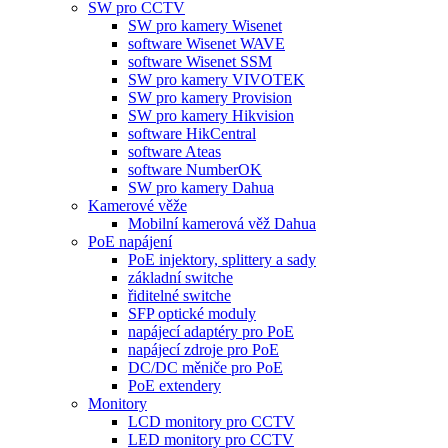
SW pro CCTV
SW pro kamery Wisenet
software Wisenet WAVE
software Wisenet SSM
SW pro kamery VIVOTEK
SW pro kamery Provision
SW pro kamery Hikvision
software HikCentral
software Ateas
software NumberOK
SW pro kamery Dahua
Kamerové věže
Mobilní kamerová věž Dahua
PoE napájení
PoE injektory, splittery a sady
základní switche
řiditelné switche
SFP optické moduly
napájecí adaptéry pro PoE
napájecí zdroje pro PoE
DC/DC měniče pro PoE
PoE extendery
Monitory
LCD monitory pro CCTV
LED monitory pro CCTV