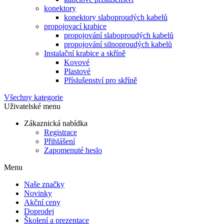
konektory
konektory slaboproudých kabelů
propojovací krabice
propojování slaboproudých kabelů
propojování silnoproudých kabelů
Instalační krabice a skříně
Kovové
Plastové
Příslušenství pro skříně
Všechny kategorie
Uživatelské menu
Zákaznická nabídka
Registrace
Přihlášení
Zapomenuté heslo
Menu
Naše značky
Novinky
Akční ceny
Doprodej
Školení a prezentace