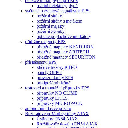
detekce úniku plynů pro EPS
ostatní detektory plynů
světelná a zvuková signalizace EPS
požární sirény
požární sirény s majákem
požární majáky
požární zvonky
optické poplachové indikátory
přídržné magnety EPS
přídržné magnety KENDRION
přídržné magnety ARITECH
přídržné magnety SECURITON
příslušenství EPS
klíčové trezory KTPO
panely OPPO
provozní knihy EPS
protipožární skříně
testovací a montážní přípravky EPS
přípravky NO CLIMB
přípravky LITES
přípravky MICROPACK
autonomní hlásiče požáru
Bezdrátové požární systémy AJAX
Ústředny EN54 AJAX
Rozšiřovače dosahu EN54 AJAX