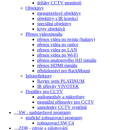
držáky CCTV monitorů
Objektivy
megapixelové objektivy
objektivy s IR korekcí
speciální objektivy
kryty objektivů
Přenos videosignálu
přenos videa po twistu (baluny)
přenos videa po optice
přenos videa po LAN
přenos videa po Wi-Fi
přenos analogového HD signálu
přenos HDMI signálu
příslušenství pro RackMount
Infrareflektory
Raytec serie PLATINUM
IR přísvity VIVOTEK
Doplňky pro CCTV
audiomoduly a mikrofony
montážní přípravky pro CCTV
samolepky CCTV systémů
SW - nadstavbové programy
grafické zobrazovací programy
zobrazovací SW C4
ZDR - zdroje a zálohování