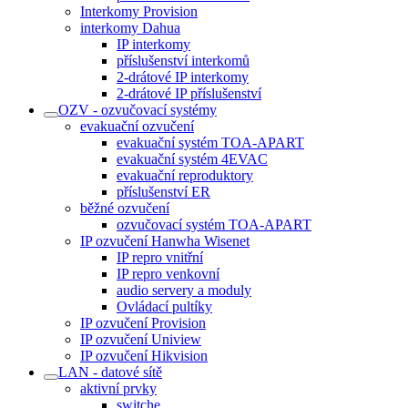
Interkomy Provision
interkomy Dahua
IP interkomy
příslušenství interkomů
2-drátové IP interkomy
2-drátové IP příslušenství
OZV - ozvučovací systémy
evakuační ozvučení
evakuační systém TOA-APART
evakuační systém 4EVAC
evakuační reproduktory
příslušenství ER
běžné ozvučení
ozvučovací systém TOA-APART
IP ozvučení Hanwha Wisenet
IP repro vnitřní
IP repro venkovní
audio servery a moduly
Ovládací pultíky
IP ozvučení Provision
IP ozvučení Uniview
IP ozvučení Hikvision
LAN - datové sítě
aktivní prvky
switche