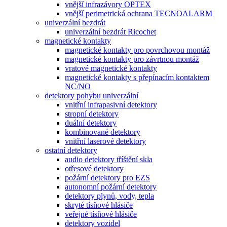
vnější infrazávory OPTEX
vnější perimetrická ochrana TECNOALARM
univerzální bezdrát
univerzální bezdrát Ricochet
magnetické kontakty
magnetické kontakty pro povrchovou montáž
magnetické kontakty pro závrtnou montáž
vratové magnetické kontakty
magnetické kontakty s přepínacím kontaktem
NC/NO
detektory pohybu univerzální
vnitřní infrapasivní detektory
stropní detektory
duální detektory
kombinované detektory
vnitřní laserové detektory
ostatní detektory
audio detektory tříštění skla
otřesové detektory
požární detektory pro EZS
autonomní požární detektory
detektory plynů, vody, tepla
skryté tísňové hlásiče
veřejné tísňové hlásiče
detektory vozidel