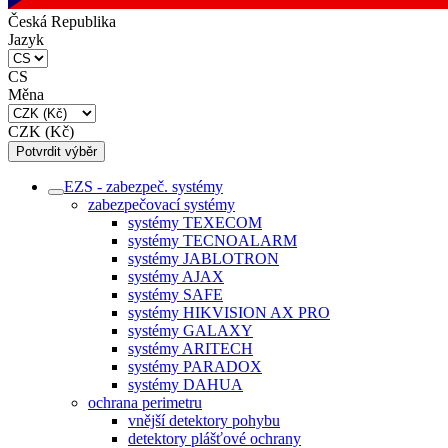
Česká Republika
Jazyk
CS
Měna
CZK (Kč)
Potvrdit výběr
EZS - zabezpeč. systémy
zabezpečovací systémy
systémy TEXECOM
systémy TECNOALARM
systémy JABLOTRON
systémy AJAX
systémy SAFE
systémy HIKVISION AX PRO
systémy GALAXY
systémy ARITECH
systémy PARADOX
systémy DAHUA
ochrana perimetru
vnější detektory pohybu
detektory plášťové ochrany