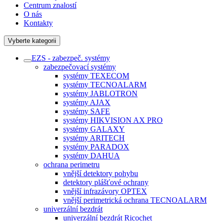
Centrum znalostí
O nás
Kontakty
Vyberte kategorii
EZS - zabezpeč. systémy
zabezpečovací systémy
systémy TEXECOM
systémy TECNOALARM
systémy JABLOTRON
systémy AJAX
systémy SAFE
systémy HIKVISION AX PRO
systémy GALAXY
systémy ARITECH
systémy PARADOX
systémy DAHUA
ochrana perimetru
vnější detektory pohybu
detektory plášťové ochrany
vnější infrazávory OPTEX
vnější perimetrická ochrana TECNOALARM
univerzální bezdrát
univerzální bezdrát Ricochet