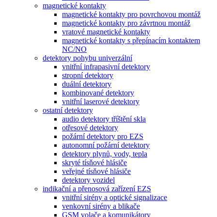
magnetické kontakty
magnetické kontakty pro povrchovou montáž
magnetické kontakty pro závrtnou montáž
vratové magnetické kontakty
magnetické kontakty s přepínacím kontaktem
NC/NO
detektory pohybu univerzální
vnitřní infrapasivní detektory
stropní detektory
duální detektory
kombinované detektory
vnitřní laserové detektory
ostatní detektory
audio detektory tříštění skla
otřesové detektory
požární detektory pro EZS
autonomní požární detektory
detektory plynů, vody, tepla
skryté tísňové hlásiče
veřejné tísňové hlásiče
detektory vozidel
indikační a přenosová zařízení EZS
vnitřní sirény a optické signalizace
venkovní sirény a blikače
GSM volače a komunikátory