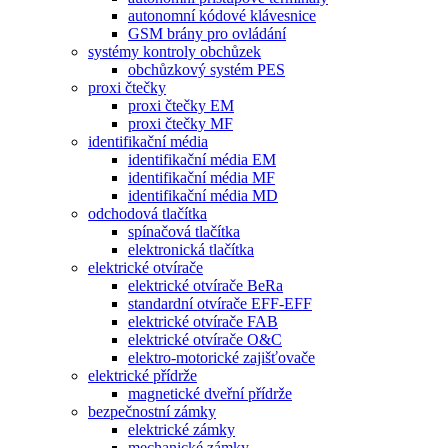
autonomní kódové klávesnice
GSM brány pro ovládání
systémy kontroly obchůzek
obchůzkový systém PES
proxi čtečky
proxi čtečky EM
proxi čtečky MF
identifikační média
identifikační média EM
identifikační média MF
identifikační média MD
odchodová tlačítka
spínačová tlačítka
elektronická tlačítka
elektrické otvírače
elektrické otvírače BeRa
standardní otvírače EFF-EFF
elektrické otvírače FAB
elektrické otvírače O&C
elektro-motorické zajišťovače
elektrické přídrže
magnetické dveřní přídrže
bezpečnostní zámky
elektrické zámky
mechanické zámky