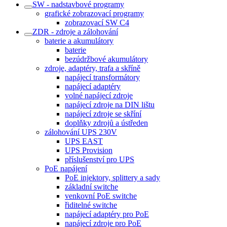
SW - nadstavbové programy
grafické zobrazovací programy
zobrazovací SW C4
ZDR - zdroje a zálohování
baterie a akumulátory
baterie
bezúdržbové akumulátory
zdroje, adaptéry, trafa a skříně
napájecí transformátory
napájecí adaptéry
volné napájecí zdroje
napájecí zdroje na DIN lištu
napájecí zdroje se skříní
doplňky zdrojů a ústředen
zálohování UPS 230V
UPS EAST
UPS Provision
příslušenství pro UPS
PoE napájení
PoE injektory, splittery a sady
základní switche
venkovní PoE switche
řiditelné switche
napájecí adaptéry pro PoE
napájecí zdroje pro PoE