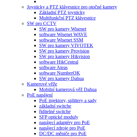
Joysticky a PTZ klávesnice pro otočné kamery
Základní PTZ joysticky
Multifunkční PTZ klávesnice
SW pro CCTV
SW pro kamery Wisenet
software Wisenet WAVE
software Wisenet SSM
SW pro kamery VIVOTEK
SW pro kamery Provision
SW pro kamery Hikvision
software HikCentral
software Ateas
software NumberOK
SW pro kamery Dahua
Kamerové věže
Mobilní kamerová věž Dahua
PoE napájení
PoE injektory, splittery a sady
základní switche
řiditelné switche
SFP optické moduly
napájecí adaptéry pro PoE
napájecí zdroje pro PoE
DC/DC měniče pro PoE