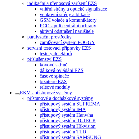
indikační a přenosová zařízení EZS
vnitřní sirény a optické signalizace
venkovní sirény a blikače
GSM volače a komunikátory
PCO - pult centrální ochrany
aktivní odstrašení narušitele
paralyzační prostředky
zamlžovací systém FOGGY
servisní testovací přípravky EZS
testery detektorů
příslušenství EZS
kovové skříně
dálková ovládání EZS
časové spínače
bižuterie EZS
reléové moduly
EKV - přístupové systémy
přístupové a docházkové systémy
přístupový systém SUPREMA
přístupový systém IMA
přístupový systém Hanwha
přístupový systém iD-TECK
přístupový systém Hikvision
přístupový systém TLD
přístupový systém SAMSUNG