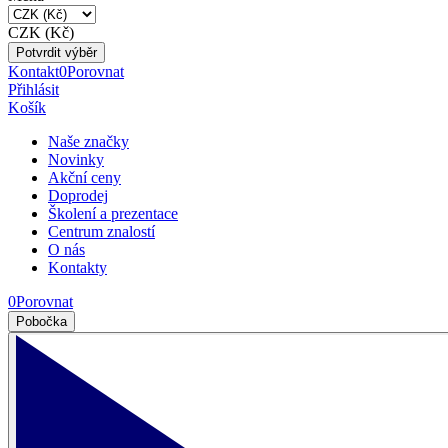
CZK (Kč)
Potvrdit výběr
Kontakt
0
Porovnat
Přihlásit
Košík
Naše značky
Novinky
Akční ceny
Doprodej
Školení a prezentace
Centrum znalostí
O nás
Kontakty
0
Porovnat
Pobočka