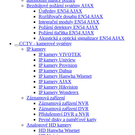
autonomní hlásiče požáru
Bezdrátové požární systémy AJAX
Ústředny EN54 AJAX
Rozšiřovače dosahu EN54 AJAX
Integrační moduly EN54 AJAX
Požární detektory EN54 AJAX
Požární tlačítka EN54 AJAX
Akustická a optická signalizace EN54 AJAX
CCTV - kamerové systémy
IP kamery
IP kamery VIVOTEK
IP kamery Uniview
IP kamery Provision
IP kamery Dahua
IP kamery Hanwha Wisenet
IP kamery AJAX
IP kamery Hikvision
IP kamery Wonderex
Záznamová zařízení
Záznamová zařízení NVR
Záznamová zařízení DVR
Příslušenství DVR a NVR
Pevné disky a paměťové karty
Analogové HD kamery
HD Hanwha Wisenet