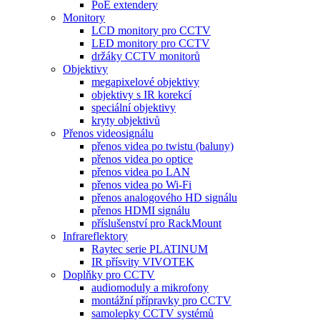
PoE extendery
Monitory
LCD monitory pro CCTV
LED monitory pro CCTV
držáky CCTV monitorů
Objektivy
megapixelové objektivy
objektivy s IR korekcí
speciální objektivy
kryty objektivů
Přenos videosignálu
přenos videa po twistu (baluny)
přenos videa po optice
přenos videa po LAN
přenos videa po Wi-Fi
přenos analogového HD signálu
přenos HDMI signálu
příslušenství pro RackMount
Infrareflektory
Raytec serie PLATINUM
IR přísvity VIVOTEK
Doplňky pro CCTV
audiomoduly a mikrofony
montážní přípravky pro CCTV
samolepky CCTV systémů