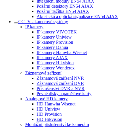
Integrační moduly EN54 AJAX
Požární detektory EN54 AJAX
Požární tlačítka EN54 AJAX
Akustická a optická signalizace EN54 AJAX
CCTV - kamerové systémy
IP kamery
IP kamery VIVOTEK
IP kamery Uniview
IP kamery Provision
IP kamery Dahua
IP kamery Hanwha Wisenet
IP kamery AJAX
IP kamery Hikvision
IP kamery Wonderex
Záznamová zařízení
Záznamová zařízení NVR
Záznamová zařízení DVR
Příslušenství DVR a NVR
Pevné disky a paměťové karty
Analogové HD kamery
HD Hanwha Wisenet
HD Uniview
HD Provision
HD Hikvision
Montážní příslušenství ke kamerám