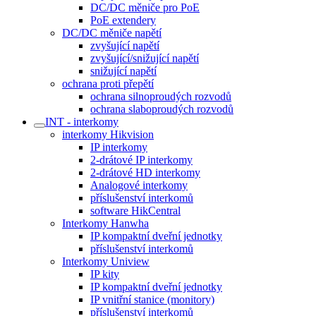
DC/DC měniče pro PoE
PoE extendery
DC/DC měniče napětí
zvyšující napětí
zvyšující/snižující napětí
snižující napětí
ochrana proti přepětí
ochrana silnoproudých rozvodů
ochrana slaboproudých rozvodů
INT - interkomy
interkomy Hikvision
IP interkomy
2-drátové IP interkomy
2-drátové HD interkomy
Analogové interkomy
příslušenství interkomů
software HikCentral
Interkomy Hanwha
IP kompaktní dveřní jednotky
příslušenství interkomů
Interkomy Uniview
IP kity
IP kompaktní dveřní jednotky
IP vnitřní stanice (monitory)
příslušenství interkomů