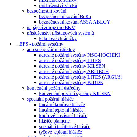
příslušenství zámků
bezpečnostní kování
bezpečnostní kování BeRa
bezpečnostní kování ASSA ABLOY
napájecí zdroje pro EKV
příslušenství přístupových systémů
kabelové chráničky
EPS - požární systémy
adresné požární ústředny
adresné požární systémy NSC-HOCHIKI
adresné požární systémy LITES
adresné požární systémy KILSEN
adresné požární systémy ARITECH
adresné požární systémy LITES (ARGUS)
adresné požární systémy KIDDE
konvenční požární ústředny
konvenční požární systémy KILSEN
speciální požární hlásiče
lineární kouřové hlásiče
lineární teplotní hlásiče
kouřové nasávací hlásiče
hlásiče plamene
speciální tlačítkové hlásiče
tyčové teplotní hlásiče