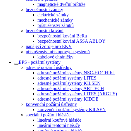
magnetické dveřní přídrže
bezpečnostní zámky
elektrické zámky
mechanické zámky
příslušenství zámků
bezpečnostní kování
bezpečnostní kování BeRa
bezpečnostní kování ASSA ABLOY
napájecí zdroje pro EKV
příslušenství přístupových systémů
kabelové chráničky
EPS - požární systémy
adresné požární ústředny
adresné požární systémy NSC-HOCHIKI
adresné požární systémy LITES
adresné požární systémy KILSEN
adresné požární systémy ARITECH
adresné požární systémy LITES (ARGUS)
adresné požární systémy KIDDE
konvenční požární ústředny
konvenční požární systémy KILSEN
speciální požární hlásiče
lineární kouřové hlásiče
lineární teplotní hlásiče
kouřové nasávací hlásiče