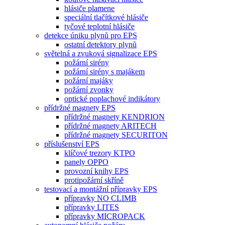
hlásiče plamene
speciální tlačítkové hlásiče
tyčové teplotní hlásiče
detekce úniku plynů pro EPS
ostatní detektory plynů
světelná a zvuková signalizace EPS
požární sirény
požární sirény s majákem
požární majáky
požární zvonky
optické poplachové indikátory
přídržné magnety EPS
přídržné magnety KENDRION
přídržné magnety ARITECH
přídržné magnety SECURITON
příslušenství EPS
klíčové trezory KTPO
panely OPPO
provozní knihy EPS
protipožární skříně
testovací a montážní přípravky EPS
přípravky NO CLIMB
přípravky LITES
přípravky MICROPACK