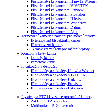
Příslušenství ke kamerám Hanwha Wisenet
Příslušenství ke kamerám VIVOTEK
Příslušenství ke kamerám Uniview
Příslušenství ke kamerám Provision
Příslušenství ke kamerám Hikvision
Příslušenství ke kamerám Wonderex
Příslušenství ke kamerám Dahua
Příslušenství ke kamerám Ajax
Termovizní kamery a zařízení pro měření teploty
IP termovizní bispektrální kamery
IP termovizní kamery
Termovizní zařízení pro měření teploty
Konzoly a kryty kamer
konzoly kamer
kamerové kryty
IP enkodéry a dekodéry
IP enkodéry a dekodéry Hanwha Wisenet
IP enkodéry a dekodéry VIVOTEK
IP enkodéry a dekodéry Uniview
IP enkodéry a dekodéry Provision
IP enkodéry a dekodéry Hikvision
Joysticky a PTZ klávesnice pro otočné kamery
Základní PTZ joysticky
Multifunkční PTZ klávesnice