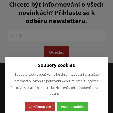
Chcete být informováni o všech
novinkách? Přihlaste se k
odběru newsletteru.
Odeslat
Soubory cookies
Soubory cookie používáme ke shromažďování a analýze
VŠE O NÁKUPU
O FIRMĚ
informací o výkonu a používání webu, zajištění fungování
Obchodní podmínky
O nás
funkcí ze sociálních médií a ke zlepšení a přizpůsobení obsahu
Reklamace
Kontakty
a reklam.
Prohlášení o ochraně
osobních údajů
Zamítnout vše
Povolit cookies
Doprava a platba