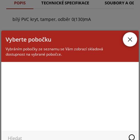
POPIS
TECHNICKÉ SPECIFIKACE
SOUBORY A ODK
bílý PVC kryt, tamper, odběr 0(130)mA
Vyberte pobočku
Vybráním pobočky ze seznamu se Vám zobrazí skladová
dostupnost na vybrané pobočce.
ZAŘAZENÍ ZBOŽÍ
vnitřní sirény a optické signalizace