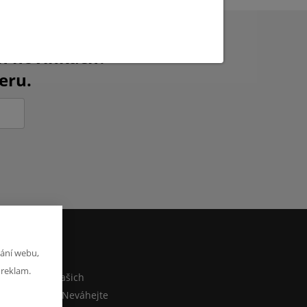
ch novinkách?
eru.
ání webu,
M
 reklam.
co sdělit o našich
ebo e-shopu? Neváhejte