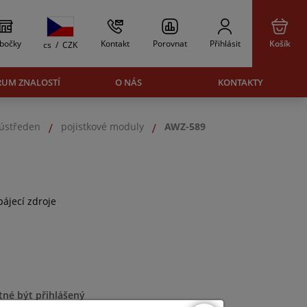
bočky
Kontakt
Porovnat
Přihlásit
Košík
cs
/
CZK
RUM ZNALOSTÍ
O NÁS
KONTAKTY
 ústředen
pojistkové moduly
AWZ-589
pájecí zdroje
tné být přihlášený