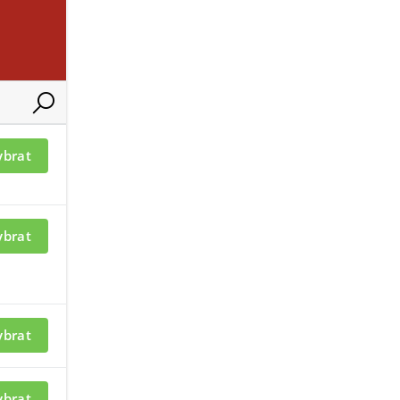
UBORY A ODKAZY
estruktivní pojistky proti přetížení a zkratu, maximální odběr z j
ybrat
ybrat
doplňky zdrojů a ústředen
pojistkové moduly
ybrat
ybrat