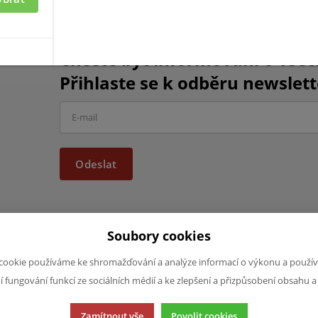
Chcete být informováni o vše
Přihlaste se k odběru newslett
Odeslat
Soubory cookies
cookie používáme ke shromažďování a analýze informací o výkonu a použív
JAZYK A MĚNA
NAPIŠTE NÁ
ní fungování funkcí ze sociálních médií a ke zlepšení a přizpůsobení obsahu a
Chcete nám ně
CS
produktech n
CZK (Kč)
Zamítnout vše
Povolit cookies