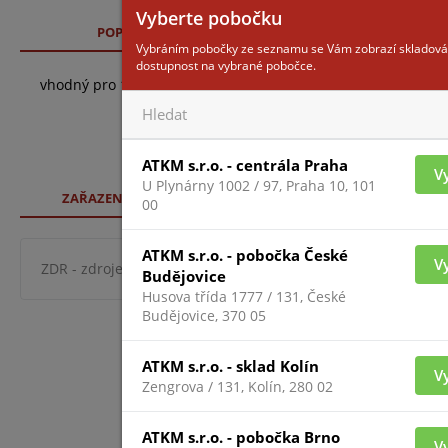
Vyberte pobočku
POPIS
TECHNICKÉ SPECIFIKACE
SO
Vybráním pobočky ze seznamu se Vám zobrazí skladová
dostupnost na vybrané pobočce.
vhodný pro 12V zdroje s výstupním proudem 5-10A, skleněné d
ATKM s.r.o. - centrála Praha
V
U Plynárny 1002 / 97, Praha 10, 101
ZAŘAZENÍ ZBOŽÍ
00
ATKM s.r.o. - pobočka České
V
ZDR - zdroje a zálohování
zdroje, adaptéry, trafa a skříně
Budějovice
Husova třída 1777 / 131, České
Budějovice, 370 05
ATKM s.r.o. - sklad Kolín
V
Zengrova / 131, Kolín, 280 02
ATKM s.r.o. - pobočka Brno
V