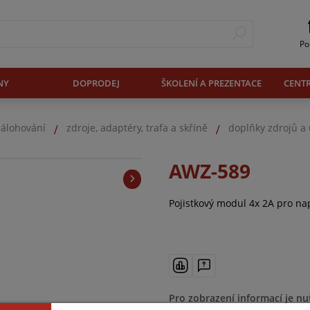
Po
NY
DOPRODEJ
ŠKOLENÍ A PREZENTACE
CENT
zálohování
zdroje, adaptéry, trafa a skříně
doplňky zdrojů a
AWZ-589
Pojistkový modul 4x 2A pro na
Pro zobrazení informací je nu