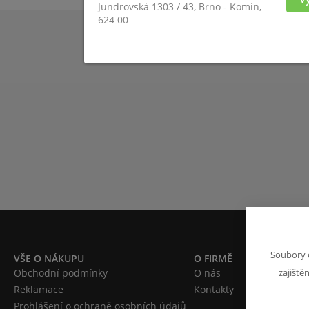
Jundrovská 1303 / 43, Brno - Komín,
624 00
Soubory 
VŠE O NÁKUPU
O FIRMĚ
Obchodní podmínky
O nás
zajiště
Reklamace
Kontakty
Prohlášení o ochraně osobních údajů