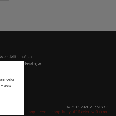
M
co sdělit o našich
ebo e-shopu? Neváhejte
at zprávu
ání webu,
 reklam.
© 2013-2026 ATKM s.r.o.
K2 e-shop - První e-shop, který uřídí celou vaši firmu.