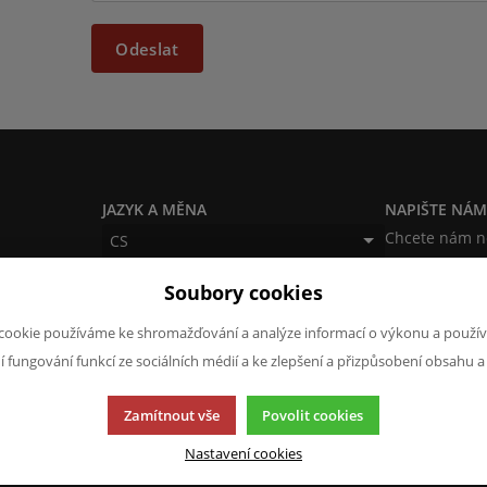
Odeslat
JAZYK A MĚNA
NAPIŠTE NÁ
Chcete nám ně
CS
produktech n
CZK (Kč)
Soubory cookies
napsat.
Chci naps
cookie používáme ke shromažďování a analýze informací o výkonu a použív
ní fungování funkcí ze sociálních médií a ke zlepšení a přizpůsobení obsahu a
Zamítnout vše
Povolit cookies
Nastavení cookies
cí.