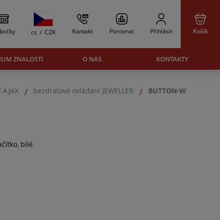
bočky
Kontakt
Porovnat
Přihlásit
Košík
cs
/
CZK
RUM ZNALOSTÍ
O NÁS
KONTAKTY
í AJAX
bezdrátové ovládání JEWELLER
BUTTON-W
čítko, bílé