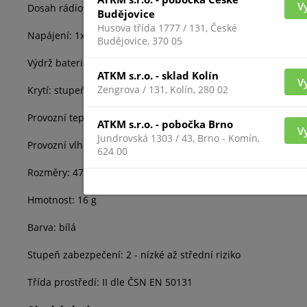
V
Dosah rádiového signálu: Až 1 300 m (v otevřeném prostoru
Budějovice
Husova třída 1777 / 131, České
Napájení: 1x baterie CR2032 3 V DC
Budějovice, 370 05
Výdrž baterie: Až 5 let (v závislosti na četnosti použití)
ATKM s.r.o. - sklad Kolín
V
Zengrova / 131, Kolín, 280 02
Krytí: stupeň krytí IP55
Provozní teplota: -10 °C ~ +40 °C
ATKM s.r.o. - pobočka Brno
V
Jundrovská 1303 / 43, Brno - Komín,
Provozní vlhkost: Až 75 %
624 00
Rozměry: 47 x 36 x 13 mm
Hmotnost: 16 g
Barva: bílá
Stupeň zabezpečení: 2 - nízké až střední riziko
Třída prostředí: II dle ČSN EN 50131