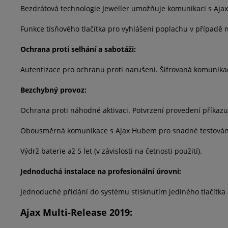
Bezdrátová technologie Jeweller umožňuje komunikaci s Aja
Funkce tísňového tlačítka pro vyhlášení poplachu v případě 
Ochrana proti selhání a sabotáži:
Autentizace pro ochranu proti narušení. Šifrovaná komunik
Bezchybný provoz:
Ochrana proti náhodné aktivaci. Potvrzení provedení příkaz
Obousměrná komunikace s Ajax Hubem pro snadné testování
Výdrž baterie až 5 let (v závislosti na četnosti použití).
Jednoduchá instalace na profesionální úrovni:
Jednoduché přidání do systému stisknutím jediného tlačítka
Ajax Multi-Release 2019: