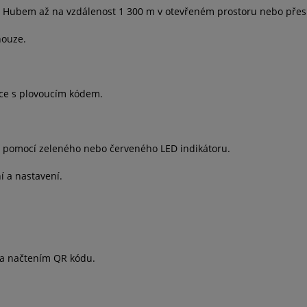
x Hubem až na vzdálenost 1 300 m v otevřeném prostoru nebo přes 
nouze.
ace s plovoucím kódem.
u pomocí zeleného nebo červeného LED indikátoru.
 a nastavení.
 a načtením QR kódu.