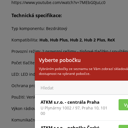
https://www.youtube.com/watch?v=7MEbG0JuLc0
Technická specifikace:
Typ komponentu: Bezdrátový
Kompatibilita:
Hub, Hub Plus, Hub 2, Hub 2 Plus, ReX
Provozní režim: 2 provozní režimy - tísňové tlačítko / spušt
Vyberte pobočku
Počet tlačítek: 1
Vybráním pobočky ze seznamu se Vám zobrazí skladová
dostupnost na vybrané pobočce.
LED: LED indikátor s nastavitelnou intenzitou
Ochrana proti náhodnému stisknutí: Ano (dvojí stisknutí / př
Použití: Venkovní prostory
ATKM s.r.o. - centrála Praha
V
U Plynárny 1002 / 97, Praha 10, 101
Výkon rádiového signálu: 8.76 dBm / 7.52 mW (max. 20 mW)
00
Komunikační protokol: Jeweller (868.0 - 868.6 MHz)
ATKM s.r.o. - pobočka České