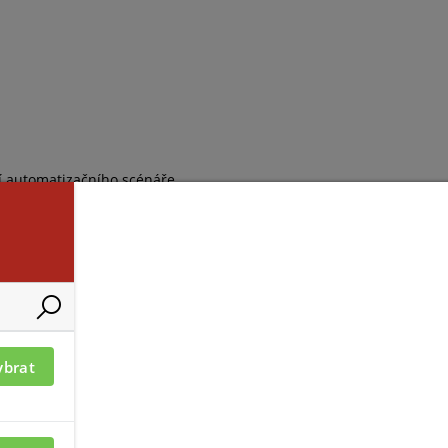
ění automatizačního scénáře
idržení)
ybrat