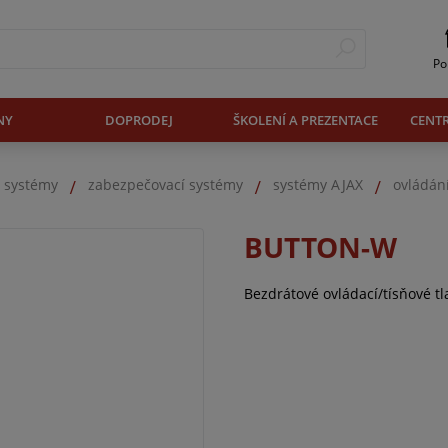
Po
NY
DOPRODEJ
ŠKOLENÍ A PREZENTACE
CENT
. systémy
zabezpečovací systémy
systémy AJAX
ovládán
BUTTON-W
Bezdrátové ovládací/tísňové tla