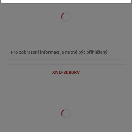
Pro zobrazení informací je nutné být přihlášený
XND-8080RV