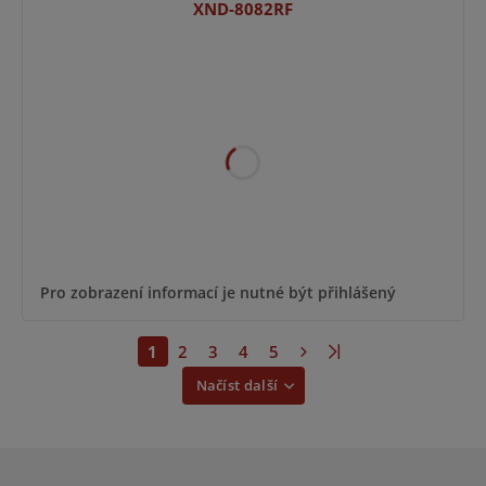
XND-8082RF
Pro zobrazení informací je nutné být přihlášený
1
2
3
4
5
Načíst další