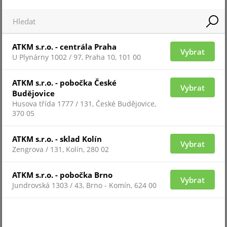
XND-8040R
ATKM s.r.o. - centrála Praha
Vybrat
U Plynárny 1002 / 97, Praha 10, 101 00
ATKM s.r.o. - pobočka České
Vybrat
Budějovice
Husova třída 1777 / 131, České Budějovice,
370 05
ATKM s.r.o. - sklad Kolín
Vybrat
Zengrova / 131, Kolín, 280 02
Pro zobrazení informací je nutné být přihlášený
ATKM s.r.o. - pobočka Brno
Vybrat
XND-8080R
Jundrovská 1303 / 43, Brno - Komín, 624 00