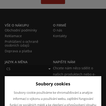
VŠE O NÁKUPU
O FIRMĚ
Obchodní podmínky
O nás
Reklamace
Kontakty
Prohlášení o ochraně
osobních údajů
Doprava a platba
JAZYK A MĚNA
NAPIŠTE NÁM
Chcete nám něco sdělit o
CS
našich produktech nebo e-
CZK (Kč)
shopu? Neváhejte napsat.
Soubory cookies
Chci napsat zprávu
Soubory cookie používáme ke shromažďování a analýze
informací o výkonu a používání webu, zajištění fungování
funkcí ze sociálních médií a ke zlepšení a přizpůsobení obsahu