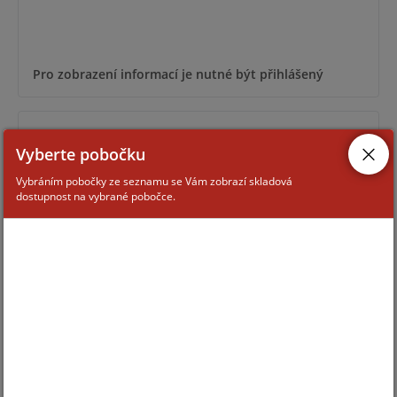
Pro zobrazení informací je nutné být přihlášený
QNO-C8023R
Vyberte pobočku
Vybráním pobočky ze seznamu se Vám zobrazí skladová
dostupnost na vybrané pobočce.
Pro zobrazení informací je nutné být přihlášený