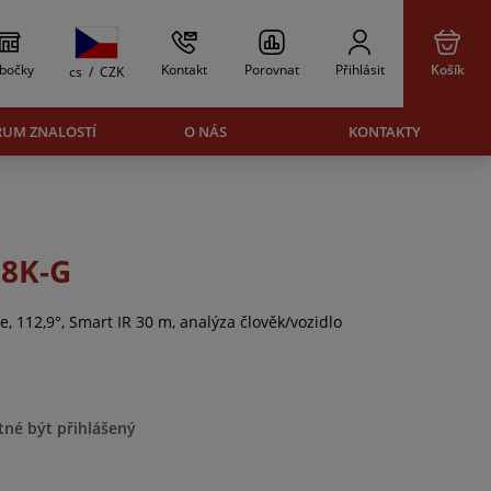
bočky
Kontakt
Porovnat
Přihlásit
Košík
cs
/
CZK
RUM ZNALOSTÍ
O NÁS
KONTAKTY
28K-G
 112,9°, Smart IR 30 m, analýza člověk/vozidlo
tné být přihlášený