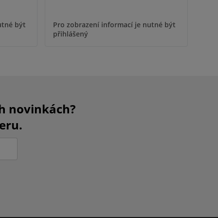
utné být
Pro zobrazení informací je nutné být
Pro 
přihlášený
přih
ch novinkách?
eru.