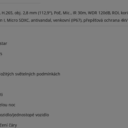
 H.265, obj. 2,8 mm (112,9°), PoE, Mic., IR 30m, WDR 120dB, ROI, ko
n I, Micro SDXC, antivandal, venkovní (IP67), přepěťová ochrana 4kV
star
/s
složitých světelných podmínkách
ti
elou noc
vozidlo/jednostopé vozidlo
čení čáry