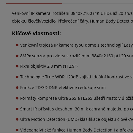
Venkovní IP kamera, rozlišení 3840×2160 (4K UHD), až 20 sn/s,
objektu člověk/vozidlo, Překročení čáry, Human Body Detectio
Klíčové vlastnosti:
Venkovní trojosá IP kamera typu dome s technologií Easy
8MPx senzor pro videa s rozlišením 3840×2160 při 20 sn
Fixní objektiv 2,8 mm (112,9°)
Technologie True WDR 120dB zajistí ideální kontrast ve 
Funkce 2D/3D DNR efektivně redukuje šum
Formáty komprese Ultra 265 a H.265 ušetří místo v úložiš
Smart IR přísvit s dosahem 30 m k ochraně majetku po c
Ultra Motion Detection (UMD) klasifikace objektu člověk/
Videoanalytické funkce Human Body Detection I a překro