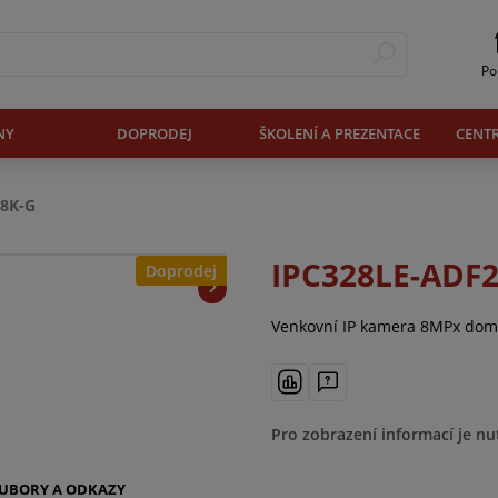
Po
NY
DOPRODEJ
ŠKOLENÍ A PREZENTACE
CENT
8K-G
IPC328LE-ADF
Doprodej
Venkovní IP kamera 8MPx dome,
Pro zobrazení informací je nu
UBORY A ODKAZY