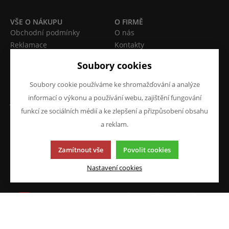
VŠE O NÁKUPU
O FIRMĚ
Obchodní podmínky
O nás
Reklamace
Kontakty
Prohlášení o ochraně
Soubory cookies
osobních údajů
Doprava a platba
Soubory cookie používáme ke shromažďování a analýze
informací o výkonu a používání webu, zajištění fungování
JAZYK A MĚNA
NAPIŠTE NÁM
funkcí ze sociálních médií a ke zlepšení a přizpůsobení obsahu
Chcete nám něco sdělit o
CS
a reklam.
našich produktech nebo e-
CZK (Kč)
shopu? Neváhejte napsat.
Zamítnout vše
Povolit cookies
Chci napsat zprávu
Nastavení cookies
Tato stránka používá soubory cookies. Klikněte pro více