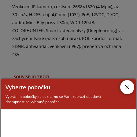
Venkovní IP kamera, rozlišení 2688×1520 (4 Mpix), až
30 sn/s, H.265, obj. 4,0 mm (103°), PoE, 12VDC, DI/DO,
audio, Mic., Bilý přísvit 30m, WDR 120dB,
COLORHUNTER, Smart videoanalýzy (Deeplearning) vč.
zachycení tváře (až 8 osob naráz), ROI, koridor formát,
3DNR, antivandal, venkovní (IP67), přepěťová ochrana
4kV
SOUVISEJÍCÍ ZBOŽÍ
Vyberte pobočku
Vybráním pobočky ze seznamu se Vám zobrazí skladová
TR-A01-IN
dostupnost na vybrané pobočce.