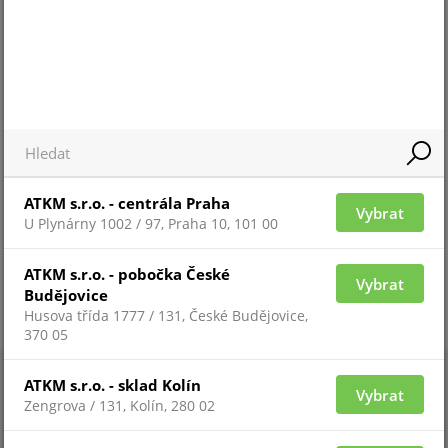
Pro 
Pro zobrazení informací je nutné být
přih
přihlášený
ATKM s.r.o. - centrála Praha
Vybrat
U Plynárny 1002 / 97, Praha 10, 101 00
ATKM s.r.o. - pobočka České
Vybrat
Budějovice
Husova třída 1777 / 131, České Budějovice,
370 05
ATKM s.r.o. - sklad Kolín
Vybrat
Zengrova / 131, Kolín, 280 02