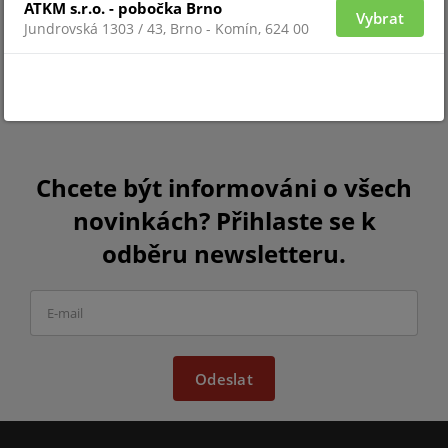
ATKM s.r.o. - pobočka Brno
Vybrat
Jundrovská 1303 / 43, Brno - Komín, 624 00
Chcete být informováni o všech
novinkách? Přihlaste se k
odběru newsletteru.
Odeslat