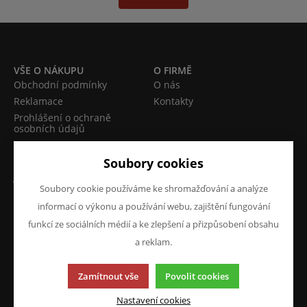
VŠE O NÁKUPU
O FIRMĚ
Obchodní podmínky
O nás
Reklamace
Kontakty
Prohlášení o ochraně
osobních údajů
Doprava a platba
Soubory cookies
JAZYK A MĚNA
NAPIŠTE NÁM
Soubory cookie používáme ke shromažďování a analýze
Chcete nám něco sdělit o
CS
informací o výkonu a používání webu, zajištění fungování
našich produktech nebo e-
CZK (Kč)
funkcí ze sociálních médií a ke zlepšení a přizpůsobení obsahu
shopu? Neváhejte napsat.
a reklam.
Chci napsat zprávu
Zamítnout vše
Povolit cookies
Nastavení cookies