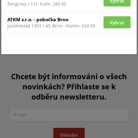
Vybrat
Zengrova / 131, Kolín, 280 02
ATKM s.r.o. - pobočka Brno
Vybrat
Jundrovská 1303 / 43, Brno - Komín, 624 00
Chcete být informováni o všech
novinkách? Přihlaste se k
odběru newsletteru.
Odeslat