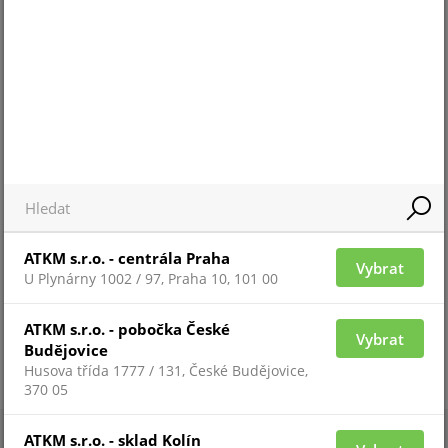
Pro 
Pro zobrazení informací je nutné být
přih
přihlášený
ZAŘAZENÍ ZBOŽÍ
Záznamová zařízení NVR
ATKM s.r.o. - centrála Praha
Vybrat
U Plynárny 1002 / 97, Praha 10, 101 00
ATKM s.r.o. - pobočka České
Vybrat
Budějovice
Husova třída 1777 / 131, České Budějovice,
370 05
ATKM s.r.o. - sklad Kolín