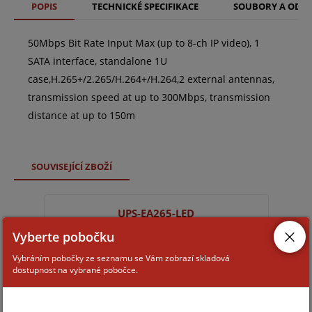
POPIS
TECHNICKÉ SPECIFIKACE
SOUBORY A ODK
50Mbps Bit Rate Input Max (up to 8-ch IP video), 1
SATA interface, standalone 1U
case,H.265+/2.265/H.264+/H.264,2 external antennas,
transmission speed at up to 300Mbps, transmission
distance at up to 150m
SOUVISEJÍCÍ ZBOŽÍ
UPS-EA265-LED
Vyberte pobočku
Vybráním pobočky ze seznamu se Vám zobrazí skladová
dostupnost na vybrané pobočce.