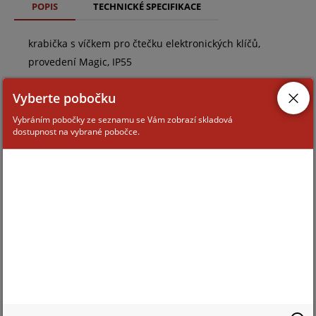
POPIS
TECHNICKÉ SPECIFIKACE
krabička s víčkem pro čtečku elektronických klíčů,
provedení Magic, IP55
Vyberte pobočku
Vybráním pobočky ze seznamu se Vám zobrazí skladová
dostupnost na vybrané pobočce.
ZAŘAZENÍ ZBOŽÍ
systémy TECNOALARM