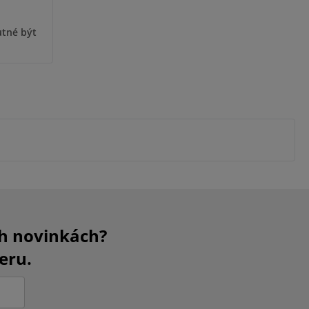
utné být
ch novinkách?
eru.