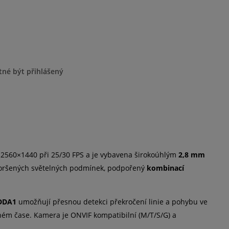
tné být přihlášený
 2560×1440 při 25/30 FPS a je vybavena širokoúhlým
2,8 mm
 zhoršených světelných podmínek, podpořený
kombinací
 DDA1
umožňují přesnou detekci překročení linie a pohybu ve
ném čase. Kamera je ONVIF kompatibilní (M/T/S/G) a