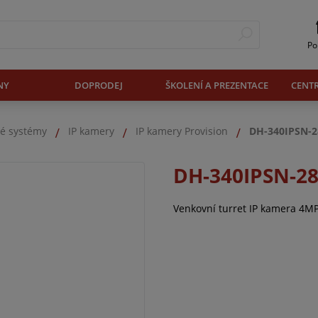
Po
NY
DOPRODEJ
ŠKOLENÍ A PREZENTACE
CENT
é systémy
IP kamery
IP kamery Provision
DH-340IPSN-2
DH-340IPSN-2
Venkovní turret IP kamera 4MPx,