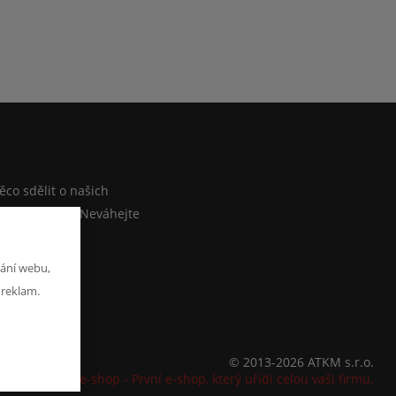
M
co sdělit o našich
ebo e-shopu? Neváhejte
at zprávu
ání webu,
 reklam.
© 2013-2026 ATKM s.r.o.
K2 e-shop - První e-shop, který uřídí celou vaši firmu.