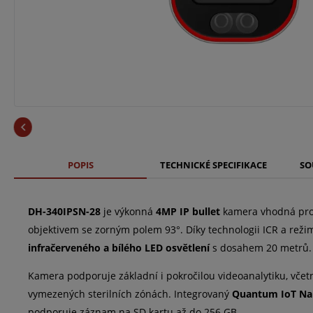
POPIS
TECHNICKÉ SPECIFIKACE
SO
DH-340IPSN-28
je výkonná
4MP IP bullet
kamera vhodná pro 
objektivem se zorným polem 93°. Díky technologii ICR a reži
infračerveného a bílého LED osvětlení
s dosahem 20 metrů.
Kamera podporuje základní i pokročilou videoanalytiku, vče
vymezených sterilních zónách. Integrovaný
Quantum IoT Na
podporuje záznam na SD kartu až do 256 GB.