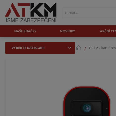
NAŠE ZNAČKY
NOVINKY
AKČNÍ CE
VYBERTE KATEGORII
CCTV - kamerov