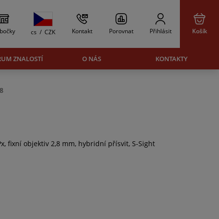
bočky
Kontakt
Porovnat
Přihlásit
Košík
cs
/
CZK
RUM ZNALOSTÍ
O NÁS
KONTAKTY
8
8
 fixní objektiv 2,8 mm, hybridní přísvit, S-Sight