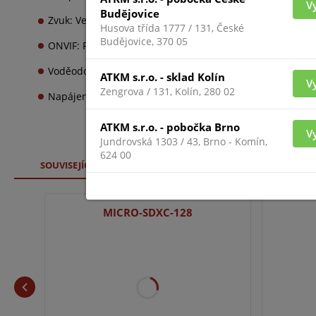
V
Budějovice
Zvuk: Vestavěný mikrofon + audio vstup
Husova třída 1777 / 131, České
Budějovice, 370 05
ONVIF: Profily M/T/S/G
Voděodolnost: IP67
ATKM s.r.o. - sklad Kolín
V
Zengrova / 131, Kolín, 280 02
Napájení: DC12V nebo PoE
ATKM s.r.o. - pobočka Brno
V
Jundrovská 1303 / 43, Brno - Komín,
624 00
SOUVISEJÍCÍ ZBOŽÍ
MICRO-SDXC-128