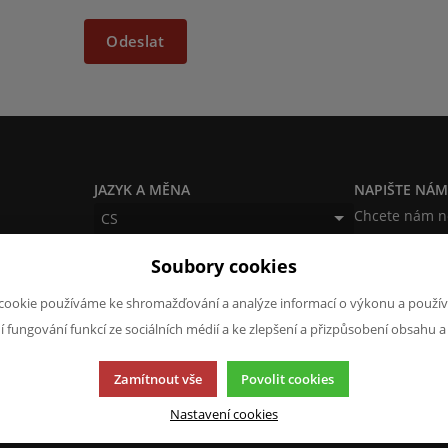
Odeslat
JAZYK A MĚNA
NAPIŠTE NÁ
Chcete nám ně
CS
produktech n
CZK (Kč)
Soubory cookies
napsat.
Chci naps
cookie používáme ke shromažďování a analýze informací o výkonu a použív
ní fungování funkcí ze sociálních médií a ke zlepšení a přizpůsobení obsahu a
Zamítnout vše
Povolit cookies
Nastavení cookies
cí.