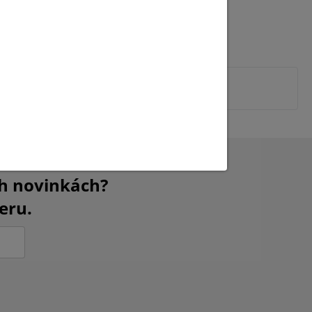
ch novinkách?
eru.