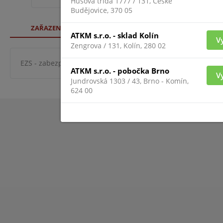
Husova třída 1777 / 131, České
Budějovice, 370 05
ZAŘAZENÍ ZBOŽÍ
ATKM s.r.o. - sklad Kolín
V
Zengrova / 131, Kolín, 280 02
EZS - zabezpeč. systémy
magnetické kontakty
magnet
ATKM s.r.o. - pobočka Brno
V
Jundrovská 1303 / 43, Brno - Komín,
624 00