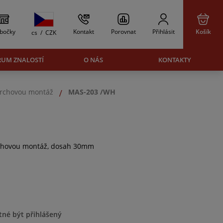
bočky
Kontakt
Porovnat
Přihlásit
Košík
cs
/
CZK
RUM ZNALOSTÍ
O NÁS
KONTAKTY
vrchovou montáž
MAS-203 /WH
rchovou montáž, dosah 30mm
tné být přihlášený