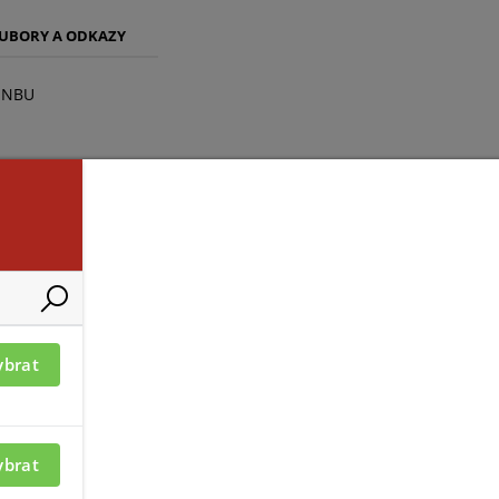
UBORY A ODKAZY
, NBU
ybrat
ybrat