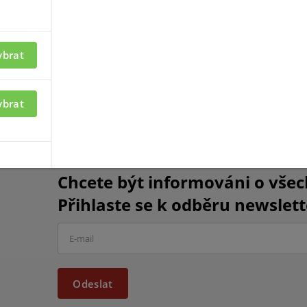
ybrat
ické kontakty pro povrchovou montáž
ybrat
Chcete být informováni o vše
Přihlaste se k odběru newslett
Odeslat