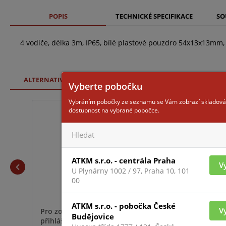
POPIS
TECHNICKÉ SPECIFIKACE
SO
4 vodiče, délka 3m, IP65, bílé plastové pouzdro 54x13x13mm
ALTERNATIVNÍ ZBOŽÍ
Vyberte pobočku
Vybráním pobočky ze seznamu se Vám zobrazí skladová
dostupnost na vybrané pobočce.
MAS-203 /BR
ATKM s.r.o. - centrála Praha
V
U Plynárny 1002 / 97, Praha 10, 101
00
ATKM s.r.o. - pobočka České
V
Pro zobrazení informací je nutné být
Budějovice
přihlášený