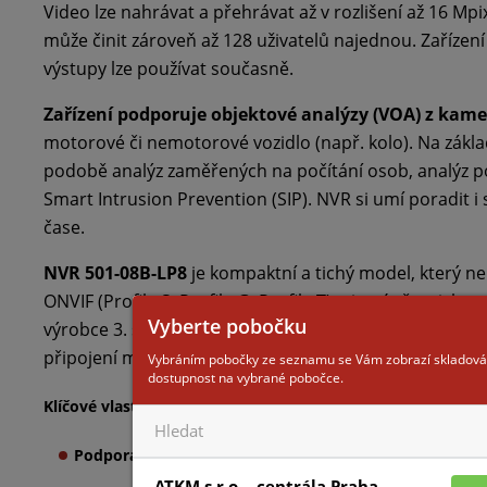
Video lze nahrávat a přehrávat až v rozlišení až 16 Mp
může činit zároveň až 128 uživatelů najednou. Zařízení
výstupy lze používat současně.
Zařízení podporuje objektové analýzy (VOA) z kame
motorové či nemotorové vozidlo (např. kolo). Na zákla
podobě analýz zaměřených na počítání osob, analýz p
Smart Intrusion Prevention (SIP). NVR si umí poradit i
čase.
NVR 501-08B-LP8
je kompaktní a tichý model, který ne
ONVIF (Profile S, Profile G, Profile T), nicméně z nic
Vyberte pobočku
výrobce 3. stran. Připraveno je také síťové rozhraní Eth
připojení myši nebo vložení flash disku pro předání zá
Vybráním pobočky ze seznamu se Vám zobrazí skladová
dostupnost na vybrané pobočce.
Klíčové vlastnosti:
Podpora objektových analýz (VOA) z kamer
: Detekce o
ATKM s.r.o. - centrála Praha