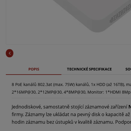
POPIS
TECHNICKÉ SPECIFIKACE
SO
8 PoE kanálů 802.3at (max. 75W) kanálů, 1x HDD (až 16TB), ma
2*16MP@30, 2*12MP@30, 4*8MP@30, Monitor: 1*HDMI 8Mpix (4K
Jednodiskové, samostatně stojící záznamové zařízení
firmy. Záznamy lze ukládat na pevný disk o kapacitě až
hodin záznamu bez ústupků v kvalitě záznamu. Podporo