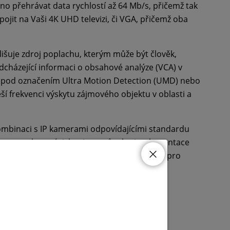
žno přehrávat data rychlostí až 64 Mb/s, přičemž tak
pojit na Vaši 4K UHD televizi, či VGA, přičemž oba
zlišuje zdroj poplachu, kterým může být člověk,
dcházející informaci o obsahové analýze (VCA) v
e pod označením Ultra Motion Detection (UMD) nebo
eší frekvenci výskytu zájmového objektu v oblasti a
 kombinaci s IP kamerami odpovídajícími standardu
zeném rozsahu v závislosti na způsobu implementace
.0 a 3.0) na zadní straně zařízení využitelné pro
at prostřednictvím cloudu.
torové vozidlo