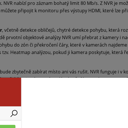
ix. NVR nabízí pro záznam bohatý limit 80 Mb/s. Z NVR je mo
 můžete připojit k monitoru přes výstupy HDMI, které lze při
r
, včetně detekce obličejů, chytré detekce pohybu, která ro
dě prvotní objektové analýzy NVR umí přebrat z kamery i na
ohybu do zón či překročení čáry, které v kamerách najdem
 s tzv. Heatmap analýzou, pokud ji kamera poskytuje, která ř
bude zbytečně zabírat místo ani vás rušit. NVR funguje i v
h nelze přebírat inteligentní analýzy buď vůbec, nebo v ome
ernet (RJ-45) pro připojení do datové sítě a dva porty USB (2
znamu policii. Pro snadnější správu lze software aktualizov
bličejů, Chytrá detekce pohybu = rozlišení člověk, motorové a nemo