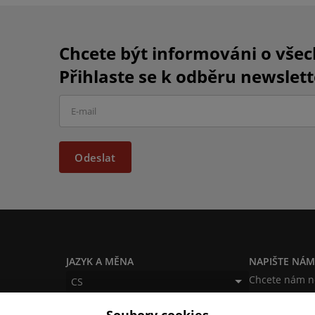
Chcete být informováni o vše
Přihlaste se k odběru newslett
Odeslat
JAZYK A MĚNA
NAPIŠTE NÁ
Chcete nám ně
CS
produktech n
CZK (Kč)