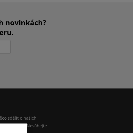
ch novinkách?
eru.
M
co sdělit o našich
ebo e-shopu? Neváhejte