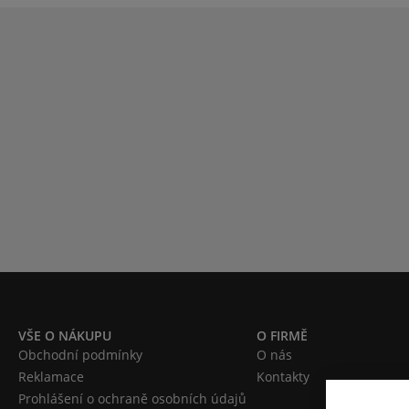
VŠE O NÁKUPU
O FIRMĚ
Obchodní podmínky
O nás
Reklamace
Kontakty
Prohlášení o ochraně osobních údajů