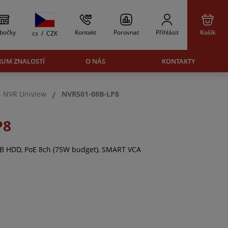
bočky
Kontakt
Porovnat
Přihlásit
Košík
cs
/
CZK
RUM ZNALOSTÍ
O NÁS
KONTAKTY
NVR Uniview
NVR501-08B-LP8
P8
6TB HDD, PoE 8ch (75W budget), SMART VCA