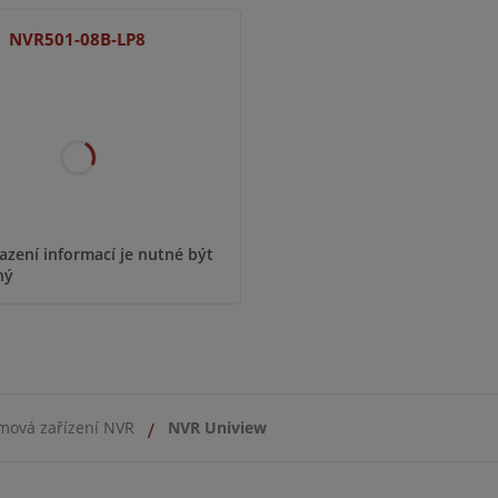
NVR501-08B-LP8
azení informací je nutné být
ný
mová zařízení NVR
NVR Uniview