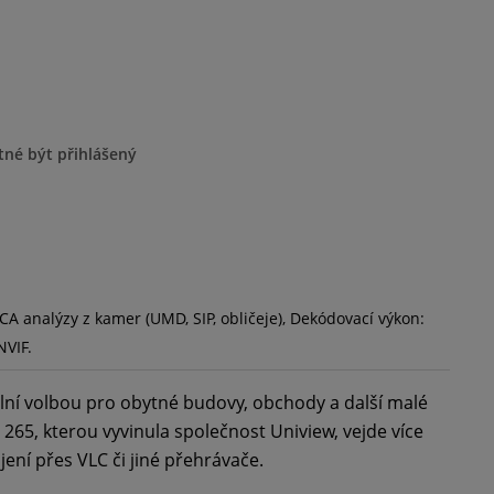
tné být přihlášený
CA analýzy z kamer (UMD, SIP, obličeje), Dekódovací výkon:
NVIF.
ální volbou pro obytné budovy, obchody a další malé
 265, kterou vyvinula společnost Uniview, vejde více
ní přes VLC či jiné přehrávače.