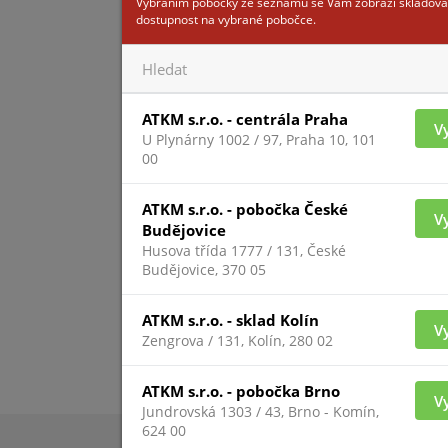
Vybráním pobočky ze seznamu se Vám zobrazí skladová
dostupnost na vybrané pobočce.
ATKM s.r.o. - centrála Praha
V
U Plynárny 1002 / 97, Praha 10, 101
Pro zobrazení inform
00
přihlášený
ATKM s.r.o. - pobočka České
V
Budějovice
Husova třída 1777 / 131, České
Budějovice, 370 05
ATKM s.r.o. - sklad Kolín
V
Zengrova / 131, Kolín, 280 02
ATKM s.r.o. - pobočka Brno
V
Jundrovská 1303 / 43, Brno - Komín,
624 00