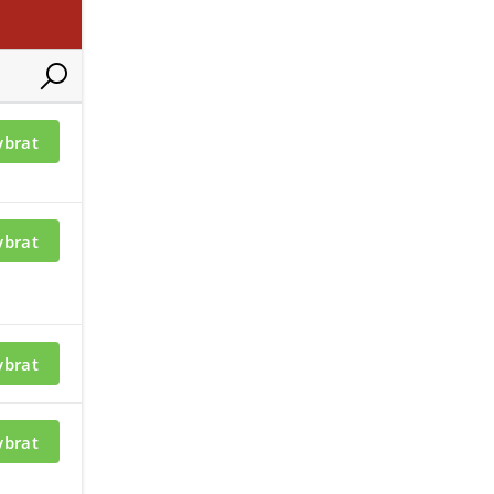
ybrat
ací je nutné být
ybrat
ybrat
ybrat