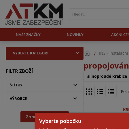
NAŠE ZNAČKY
NOVINKY
AKČNÍ CE
VYBERTE KATEGORII
INS - instalační
propojován
FILTR ZBOŽÍ
silnoproudé krabice
ŠTÍTKY
Poč
VÝROBCE
KS
Zobrazit dle filtru
Vyberte pobočku