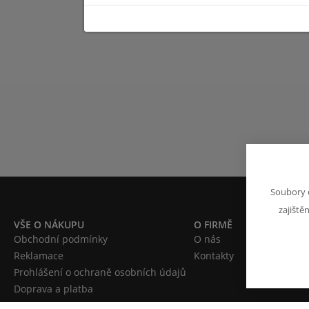
Soubory 
zajiště
VŠE O NÁKUPU
O FIRMĚ
Obchodní podmínky
O nás
Reklamace
Kontakty
Prohlášení o ochraně osobních údajů
Doprava a platba