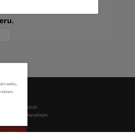
ch novinkách?
eru.
ání webu,
 reklam.
M
co sdělit o našich
ebo e-shopu? Neváhejte
at zprávu