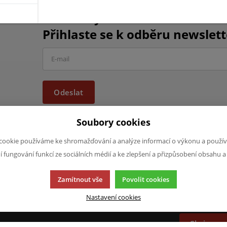
Chcete být informováni o vše
Přihlaste se k odběru newslett
Odeslat
Soubory cookies
cookie používáme ke shromažďování a analýze informací o výkonu a použív
ní fungování funkcí ze sociálních médií a ke zlepšení a přizpůsobení obsahu a
JAZYK A MĚNA
NAPIŠTE NÁ
Zamítnout vše
Povolit cookies
Chcete nám ně
CS
produktech n
Nastavení cookies
CZK (Kč)
napsat.
Chci naps