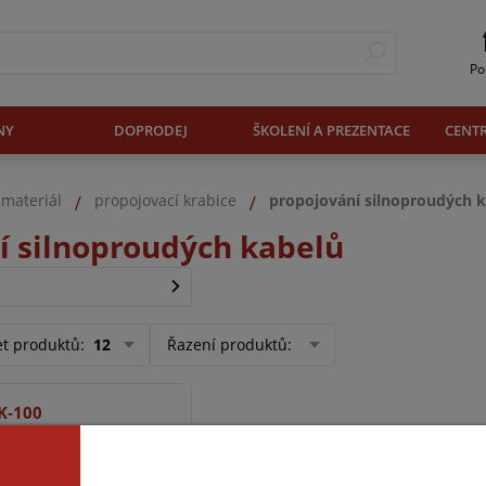
Po
NY
DOPRODEJ
ŠKOLENÍ A PREZENTACE
CENT
 materiál
propojovací krabice
propojování silnoproudých 
í silnoproudých kabelů
et produktů
:
12
Řazení produktů
:
K-100