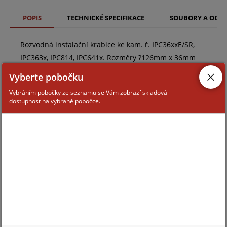
POPIS
TECHNICKÉ SPECIFIKACE
SOUBORY A ODK
Rozvodná instalační krabice ke kam. ř. IPC36xxE/SR,
IPC363x, IPC814, IPC641x. Rozměry ?126mm x 36mm
Vyberte pobočku
Vybráním pobočky ze seznamu se Vám zobrazí skladová
dostupnost na vybrané pobočce.
ZAŘAZENÍ ZBOŽÍ
Montážní příslušenství ke kamerám