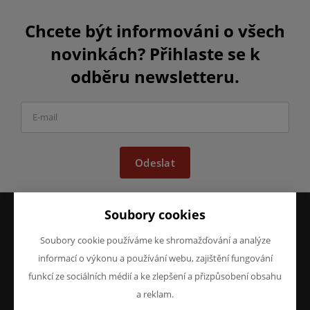
Chcete být informováni o všech
novinkách? Přihlaste se k
odběru newsletteru.
Odeslat
Soubory cookies
VŠE O NÁKUPU
O FIRMĚ
Soubory cookie používáme ke shromažďování a analýze
Obchodní podmínky
O nás
informací o výkonu a používání webu, zajištění fungování
Reklamace
Kontakty
funkcí ze sociálních médií a ke zlepšení a přizpůsobení obsahu
Prohlášení o ochraně
a reklam.
osobních údajů