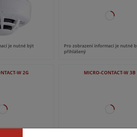
ací je nutné být
Pro zobrazení informací je nutné b
přihlášený
NTACT-W 2G
MICRO-CONTACT-W 3B