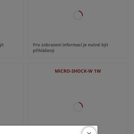
ýt
Pro zobrazení informací je nutné být
přihlášený
MICRO-SHOCK-W 1W