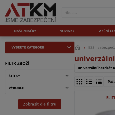
NAŠE ZNAČKY
NOVINKY
AKČNÍ CE
VYBERTE KATEGORII
EZS - zabezpeč
univerzáln
FILTR ZBOŽÍ
univerzální bezdrát 
ŠTÍTKY
Poč
VÝROBCE
ELI
Zobrazit dle filtru