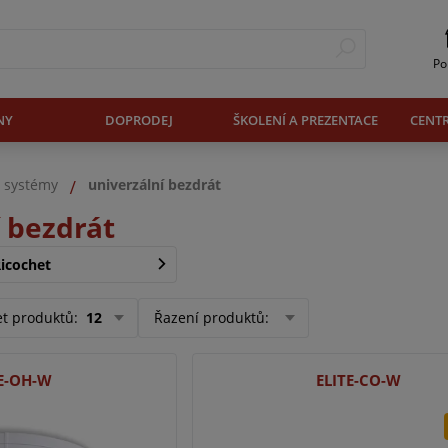
Po
NY
DOPRODEJ
ŠKOLENÍ A PREZENTACE
CENT
. systémy
univerzální bezdrát
í bezdrát
Ricochet
et produktů
:
12
Řazení produktů
:
TE-OH-W
ELITE-CO-W