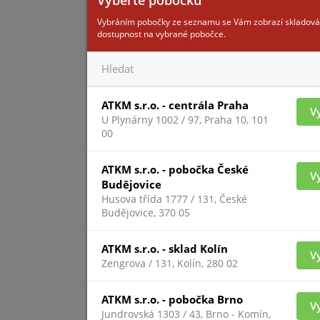
Pro zobrazení inform
přihlášený
Vybráním pobočky ze seznamu se Vám zobrazí skladová
dostupnost na vybrané pobočce.
MICRO-S
ATKM s.r.o. - centrála Praha
V
U Plynárny 1002 / 97, Praha 10, 101
00
ATKM s.r.o. - pobočka České
V
Budějovice
Husova třída 1777 / 131, České
Budějovice, 370 05
Pro zobrazení inform
přihlášený
ATKM s.r.o. - sklad Kolín
V
Zengrova / 131, Kolín, 280 02
MICRO-SH
ATKM s.r.o. - pobočka Brno
V
Jundrovská 1303 / 43, Brno - Komín,