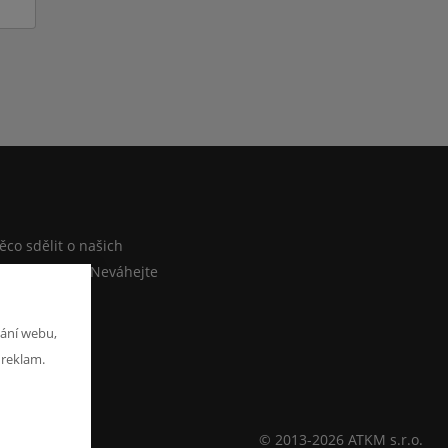
M
co sdělit o našich
ebo e-shopu? Neváhejte
at zprávu
ání webu,
 reklam.
© 2013-2026 ATKM s.r.o.