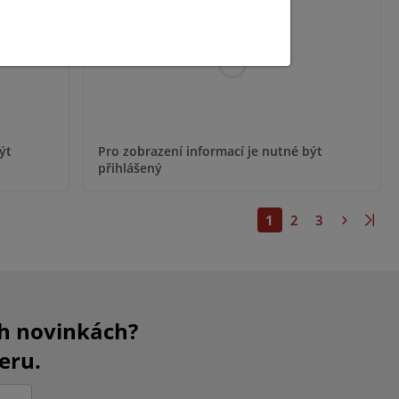
ýt
Pro zobrazení informací je nutné být
přihlášený
1
2
3
ch novinkách?
eru.