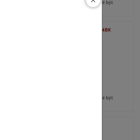
ýt
Pro zobrazení informací je nutné být
přihlášený
MICRO-CONTACT-W 14BK
ýt
Pro zobrazení informací je nutné být
přihlášený
IMPAQ SC-W 1W