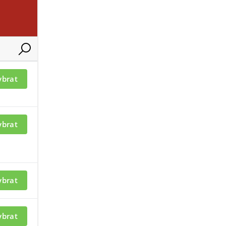
ací je nutné být
Pro zobrazení informací je nutné b
přihlášený
HOCK-W 2G
MICRO-SHOCK-W 3B
ybrat
ybrat
ací je nutné být
Pro zobrazení informací je nutné b
přihlášený
ybrat
OCK-W 14BK
EXTERNAL-TD-W
ybrat