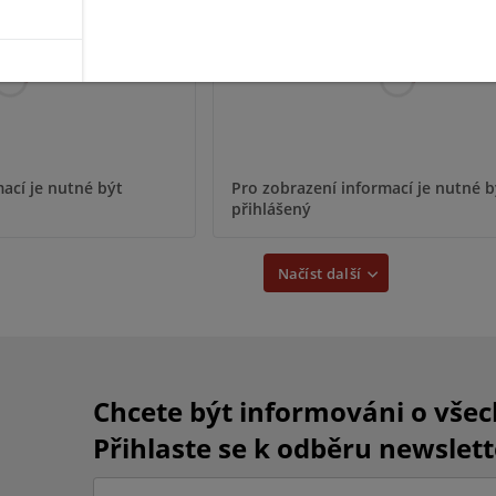
ací je nutné být
Pro zobrazení informací je nutné b
přihlášený
Načíst další
Chcete být informováni o vše
Přihlaste se k odběru newslett