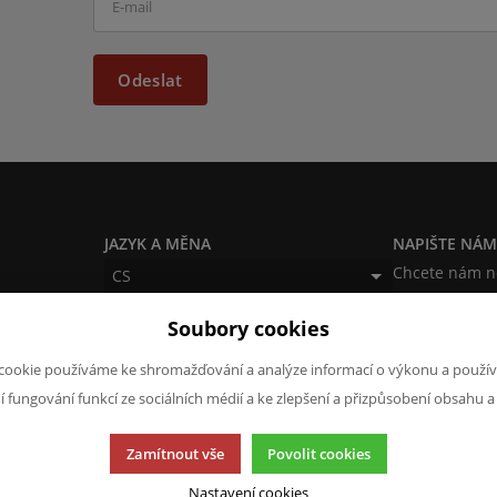
Odeslat
JAZYK A MĚNA
NAPIŠTE NÁ
Chcete nám ně
CS
produktech n
CZK (Kč)
Soubory cookies
napsat.
Chci naps
cookie používáme ke shromažďování a analýze informací o výkonu a použív
ní fungování funkcí ze sociálních médií a ke zlepšení a přizpůsobení obsahu a
Zamítnout vše
Povolit cookies
Nastavení cookies