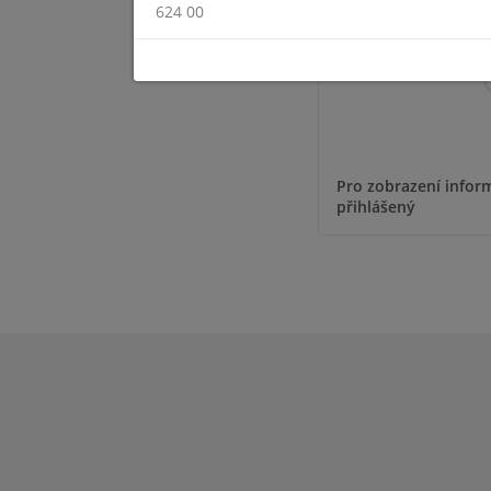
624 00
Pro zobrazení inform
přihlášený