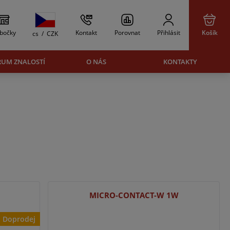
bočky
Kontakt
Porovnat
Přihlásit
Košík
cs
/
CZK
RUM ZNALOSTÍ
O NÁS
KONTAKTY
MICRO-CONTACT-W 1W
Doprodej