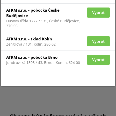
7.14 a vyšší a záznamový SW VSS Std/Pro nebo NVR
řady NR.
ATKM s.r.o. - pobočka České
Vybrat
Budějovice
Husova třída 1777 / 131, České Budějovice,
Zobrazit více
370 05
ATKM s.r.o. - sklad Kolín
Vybrat
Zengrova / 131, Kolín, 280 02
ATKM s.r.o. - pobočka Brno
Vybrat
Jundrovská 1303 / 43, Brno - Komín, 624 00