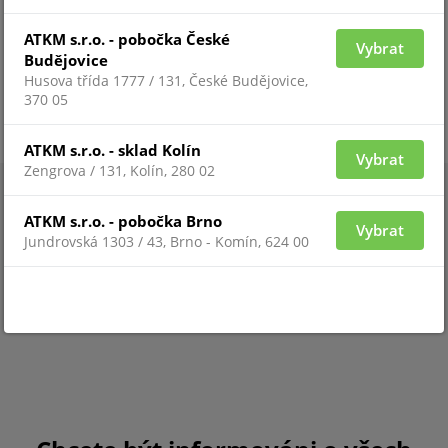
7.14 a vyšší a záznamový SW VSS Std/Pro nebo NVR
řady NR.
ATKM s.r.o. - pobočka České
Vybrat
Budějovice
Husova třída 1777 / 131, České Budějovice,
Zobrazit více
370 05
ATKM s.r.o. - sklad Kolín
Vybrat
Zengrova / 131, Kolín, 280 02
ATKM s.r.o. - pobočka Brno
Vybrat
Jundrovská 1303 / 43, Brno - Komín, 624 00