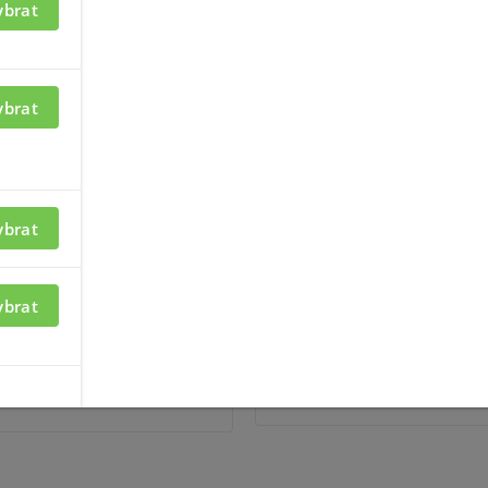
ybrat
azení informací je nutné být
Pro zobrazení informací je n
ybrat
ný
přihlášený
ybrat
22.05.2026
NOVÝ EZ CLOUD
DAHUA NÁZVOSLOVÍ PROD
KLÍČ
ybrat
pracovního prostoru, alarmy
Chcete z názvu kamery, NVR a
y, přímo na živý obraz ve
poznat, co produkt umí? Stačí 
é přepínání kamer, vše v
produktový klíč a jste pánem 
raní.