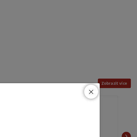
Zobrazit více
IPC3612LB-ADF40K-G