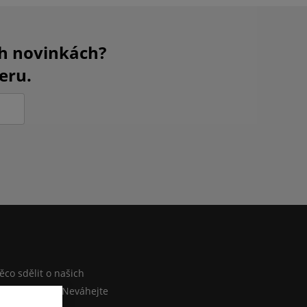
ch novinkách?
eru.
M
co sdělit o našich
ebo e-shopu? Neváhejte