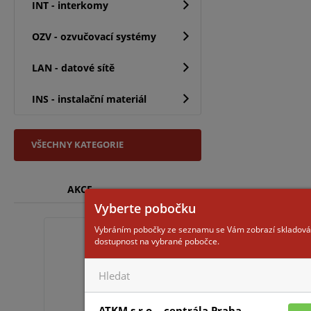
INT - interkomy
OZV - ozvučovací systémy
LAN - datové sítě
INS - instalační materiál
VŠECHNY KATEGORIE
AKCE
Vyberte pobočku
Vybráním pobočky ze seznamu se Vám zobrazí skladová
AWOP-625PP
dostupnost na vybrané pobočce.
ATKM s.r.o. - centrála Praha