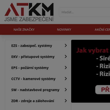
NAŠE ZNAČKY
NOVINKY
AKČNÍ CE
EZS - zabezpeč. systémy
EKV - přístupové systémy
EPS - požární systémy
CCTV - kamerové systémy
SW - nadstavbové programy
ZDR - zdroje a zálohování