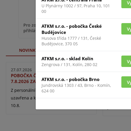
V
U Plynárny 1002 / 97, Praha 10, 101
00
Pro zobr
Pro zobrazení informací je nutné být
ATKM s.r.o. - pobočka České
V
přihláše
přihlášený
Budějovice
Husova třída 1777 / 131, České
Budějovice, 370 05
NOVINKY WEBU
ATKM s.r.o. - sklad Kolín
V
Zengrova / 131, Kolín, 280 02
27.07.2026
18.06.2026
POBOČKA ČESKÉ BUDĚJOVICE DO
UNIVIEW 
ATKM s.r.o. - pobočka Brno
7.8.2026 ZAVŘENA
V
Sjednocený 
Jundrovská 1303 / 43, Brno - Komín,
Z personálních důvodů je pobočka
624 00
se snapshot
uzavřena a k dispozici budeme opět
webu, rychl
10.8.
jednom rozh