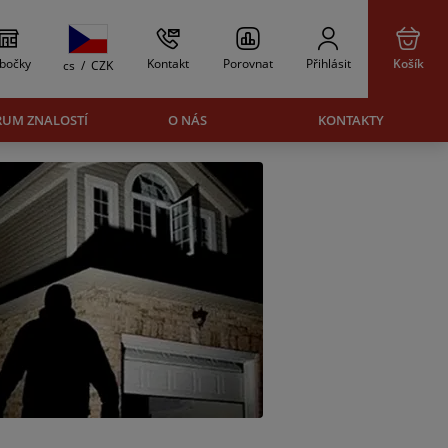
bočky
Kontakt
Porovnat
Přihlásit
Košík
cs
/
CZK
RUM ZNALOSTÍ
O NÁS
KONTAKTY