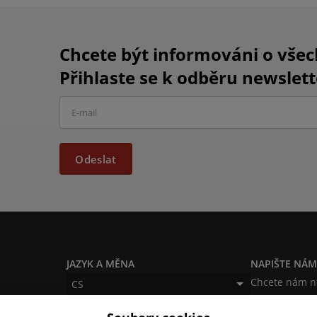
Chcete být informováni o vše
Přihlaste se k odběru newslett
Odeslat
JAZYK A MĚNA
NAPIŠTE NÁ
Chcete nám ně
CS
produktech n
CZK (Kč)