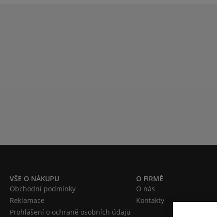
VŠE O NÁKUPU
O FIRMĚ
Obchodní podmínky
O nás
Reklamace
Kontakty
Prohlášení o ochraně osobních údajů