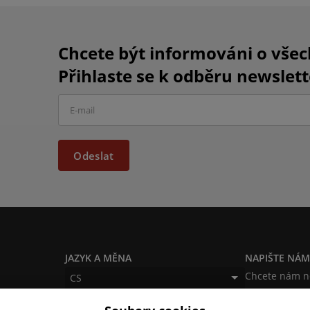
Chcete být informováni o vše
Přihlaste se k odběru newslett
Odeslat
JAZYK A MĚNA
NAPIŠTE NÁ
Chcete nám ně
CS
produktech n
CZK (Kč)