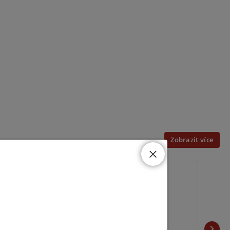
Zobrazit více
IPC3612LB-ADF40K-G