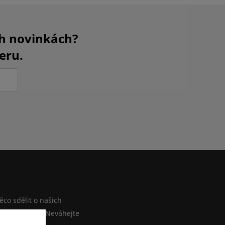
ch novinkách?
eru.
M
co sdělit o našich
ebo e-shopu? Neváhejte