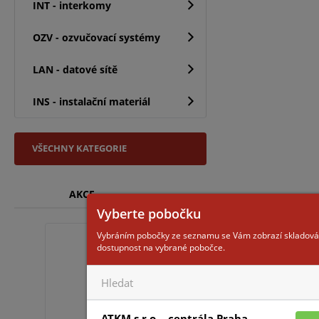
INT - interkomy
OZV - ozvučovací systémy
LAN - datové sítě
INS - instalační materiál
VŠECHNY KATEGORIE
AKCE
Vyberte pobočku
Vybráním pobočky ze seznamu se Vám zobrazí skladová
AWOP-625PP
dostupnost na vybrané pobočce.
ATKM s.r.o. - centrála Praha