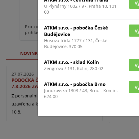
V
U Plynárny 1002 / 97, Praha 10, 101
00
Pro zobr
Pro zobrazení informací je nutné být
ATKM s.r.o. - pobočka České
V
přihláše
přihlášený
Budějovice
Husova třída 1777 / 131, České
Budějovice, 370 05
NOVINKY WEBU
ATKM s.r.o. - sklad Kolín
V
Zengrova / 131, Kolín, 280 02
27.07.2026
18.06.2026
POBOČKA ČESKÉ BUDĚJOVICE DO
UNIVIEW 
ATKM s.r.o. - pobočka Brno
7.8.2026 ZAVŘENA
V
Sjednocený 
Jundrovská 1303 / 43, Brno - Komín,
Z personálních důvodů je pobočka
624 00
se snapshot
uzavřena a k dispozici budeme opět
webu, rychl
10.8.
jednom rozh