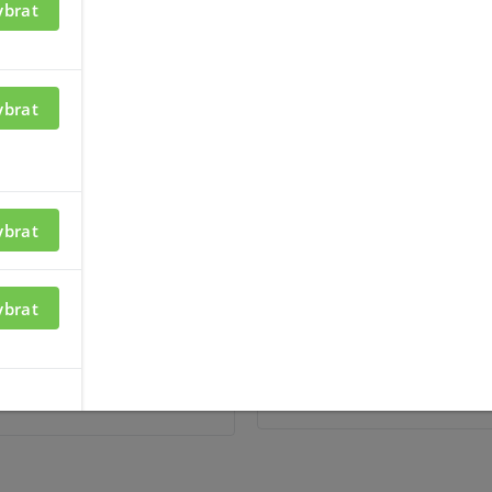
ybrat
azení informací je nutné být
Pro zobrazení informací je n
ybrat
ný
přihlášený
ybrat
22.05.2026
NOVÝ EZ CLOUD
DAHUA NÁZVOSLOVÍ PROD
KLÍČ
ybrat
pracovního prostoru, alarmy
Chcete z názvu kamery, NVR a
y, přímo na živý obraz ve
poznat, co produkt umí? Stačí 
é přepínání kamer, vše v
produktový klíč a jste pánem 
raní.