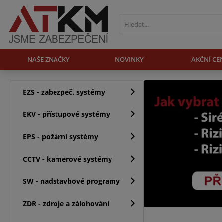
NAŠE ZNAČKY
NOVINKY
AKČNÍ CE
EZS - zabezpeč. systémy
EKV - přístupové systémy
EPS - požární systémy
CCTV - kamerové systémy
SW - nadstavbové programy
ZDR - zdroje a zálohování