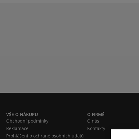
VŠE O NÁKUPU
O FIRMĚ
Obchodní podmínky
O nás
Reklamace
Kontakty
Prohlášení o ochraně osobních údajů