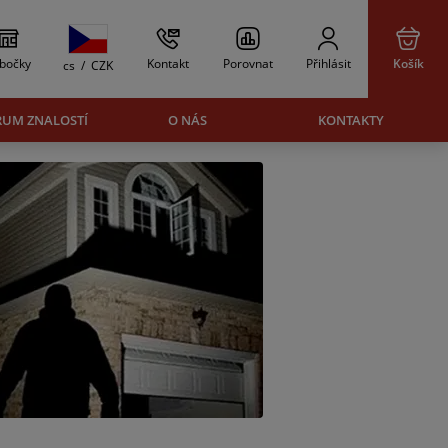
bočky
Kontakt
Porovnat
Přihlásit
Košík
cs
/
CZK
RUM ZNALOSTÍ
O NÁS
KONTAKTY