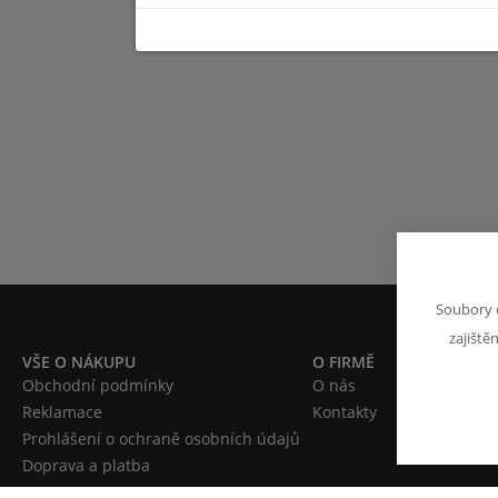
Soubory 
zajiště
VŠE O NÁKUPU
O FIRMĚ
Obchodní podmínky
O nás
Reklamace
Kontakty
Prohlášení o ochraně osobních údajů
Doprava a platba