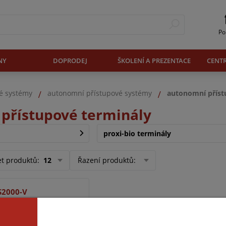
Po
NY
DOPRODEJ
ŠKOLENÍ A PREZENTACE
CENT
vé systémy
autonomní přístupové systémy
autonomní příst
přístupové terminály
proxi-bio terminály
et produktů
:
12
Řazení produktů
:
S2000-V
Doprodej