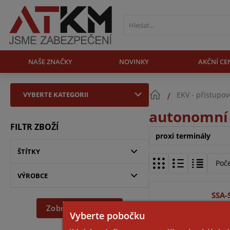
NAŠE ZNAČKY
NOVINKY
AKČNÍ CE
VYBERTE KATEGORII
EKV - přístupo
autonomní 
FILTR ZBOŽÍ
proxi terminály
ŠTÍTKY
Poč
VÝROBCE
SSA-
Zobrazit dle filtru
Vyberte pobočku