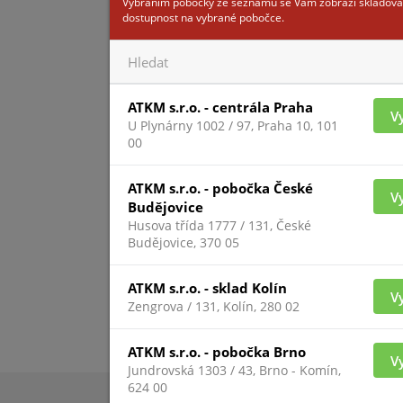
Vybráním pobočky ze seznamu se Vám zobrazí skladová
dostupnost na vybrané pobočce.
ATKM s.r.o. - centrála Praha
V
U Plynárny 1002 / 97, Praha 10, 101
Pro zobrazení inform
00
přihlášený
ATKM s.r.o. - pobočka České
V
Budějovice
Husova třída 1777 / 131, České
Budějovice, 370 05
ATKM s.r.o. - sklad Kolín
V
Zengrova / 131, Kolín, 280 02
ATKM s.r.o. - pobočka Brno
V
Jundrovská 1303 / 43, Brno - Komín,
624 00