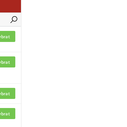
ybrat
ací je nutné být
ybrat
ybrat
ybrat