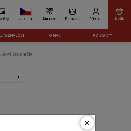
bočky
Kontakt
Porovnat
Přihlásit
Košík
cs
/
CZK
RUM ZNALOSTÍ
O NÁS
KONTAKTY
upové terminály