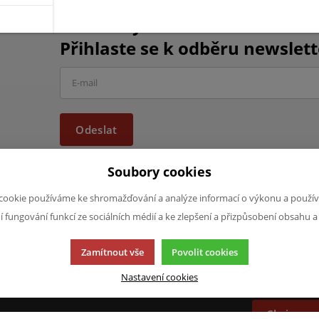
Chcete být informováni o vše
Přihlaste se k odběru newslett
Odeslat
Soubory cookies
cookie používáme ke shromažďování a analýze informací o výkonu a použív
ní fungování funkcí ze sociálních médií a ke zlepšení a přizpůsobení obsahu a
JAZYK A MĚNA
NAPIŠTE NÁ
Zamítnout vše
Povolit cookies
Chcete nám ně
CS
produktech n
Nastavení cookies
CZK (Kč)
napsat.
Chci naps