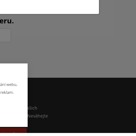
ch novinkách?
eru.
ání webu,
 reklam.
M
co sdělit o našich
ebo e-shopu? Neváhejte
at zprávu