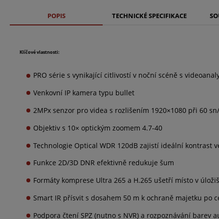
POPIS
TECHNICKÉ SPECIFIKACE
SO
Klíčové vlastnosti:
PRO série s vynikající citlivostí v noční scéně s videoan
Venkovní IP kamera typu bullet
2MPx senzor pro videa s rozlišením 1920×1080 při 60 sn
Objektiv s 10× optickým zoomem 4.7-40
Technologie Optical WDR 120dB zajistí ideální kontrast 
Funkce 2D/3D DNR efektivně redukuje šum
Formáty komprese Ultra 265 a H.265 ušetří místo v úložiš
Smart IR přísvit s dosahem 50 m k ochraně majetku po c
Podpora čtení SPZ (nutno s NVR) a rozpoznávání barev a