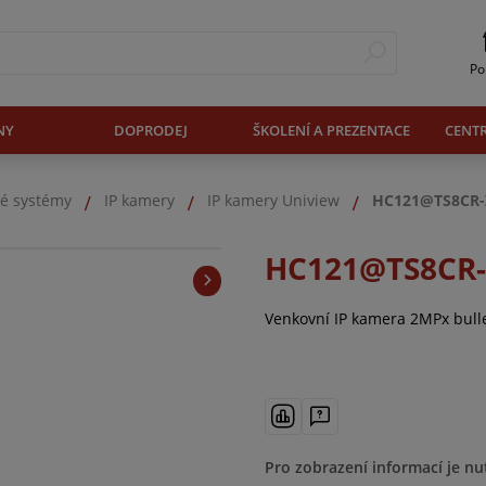
Po
NY
DOPRODEJ
ŠKOLENÍ A PREZENTACE
CENT
é systémy
IP kamery
IP kamery Uniview
HC121@TS8CR-
HC121@TS8CR-
Venkovní IP kamera 2MPx bulle
Pro zobrazení informací je nu