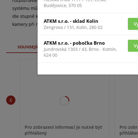
rozpoznávání barev aut.HC121@TS8CR-Z obsahuje slot na microS
Budějovice, 370 05
systému můžete IP kameru kombinovat s produkty jiných značek
dle stupně krytí IP67. Tento model funguje v teplotním rozm
ATKM s.r.o. - sklad Kolín
V
kamery při nízkých teplotách usnadňuje systém zahřívání.
Zengrova / 131, Kolín, 280 02
ATKM s.r.o. - pobočka Brno
V
SOUVISEJÍCÍ ZBOŽÍ
Jundrovská 1303 / 43, Brno - Komín,
624 00
MICRO-SDXC-128
Pro zobr
Pro zobrazení informací je nutné být
přihláše
přihlášený