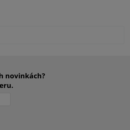
ch novinkách?
eru.