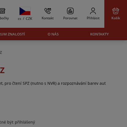
bočky
Kontakt
Porovnat
Přihlásit
Košík
cs
/
CZK
RUM ZNALOSTÍ
O NÁS
KONTAKTY
Z
Z
t, pro čtení SPZ (nutno s NVR) a rozpoznávání barev aut
tné být přihlášený