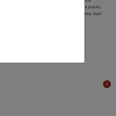
l – PoE+ (IEEE 802.3at). Při instalaci do stávajícího
ěťové ochrany je IP kamera také odolná proti vodě a prachu
ídavém proudu, -10 %~+25 % ve stejnosměrném proudu). Start