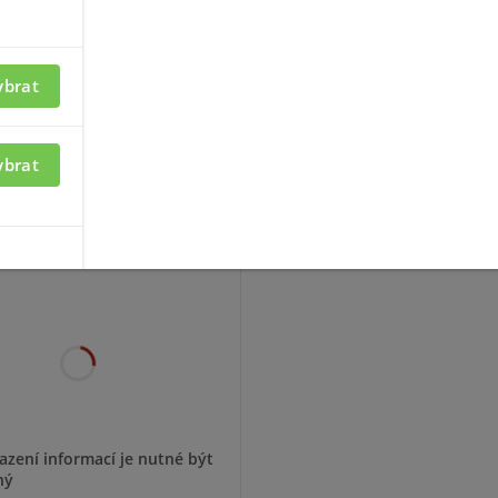
D kartu (o kapacitě až 128 GB). K napájení lze využít Ethernet kabe
 s protokolem ONVIF (Profile S, Profile G, Profile T). Kromě přep
ezí -40 ? až +60 ? a podporuje široký rozsah napětí (±25 % ve stř
ybrat
ybrat
TR-UP06-C-IN
azení informací je nutné být
ný