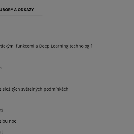
UBORY A ODKAZY
alytickými funkcemi a Deep Learning technologií
/s
ve složitých světelných podmínkách
ti
elou noc
ut