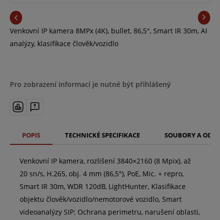
Venkovní IP kamera 8MPx (4K), bullet, 86,5°, Smart IR 30m, AI
analýzy, klasifikace člověk/vozidlo
Pro zobrazení informací je nutné být přihlášený
POPIS
TECHNICKÉ SPECIFIKACE
SOUBORY A ODK
Venkovní IP kamera, rozlišení 3840×2160 (8 Mpix), až
20 sn/s, H.265, obj. 4 mm (86,5°), PoE, Mic. + repro,
Smart IR 30m, WDR 120dB, LightHunter, Klasifikace
objektu člověk/vozidlo/nemotorové vozidlo, Smart
videoanalýzy SIP: Ochrana perimetru, narušení oblasti,