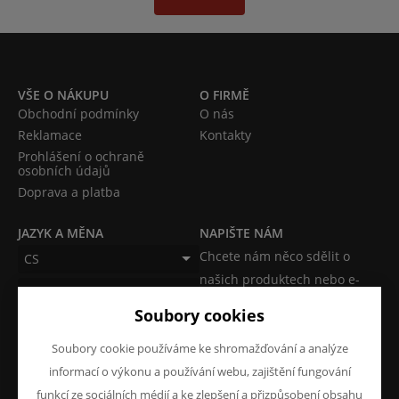
VŠE O NÁKUPU
O FIRMĚ
Obchodní podmínky
O nás
Reklamace
Kontakty
Prohlášení o ochraně
osobních údajů
Doprava a platba
JAZYK A MĚNA
NAPIŠTE NÁM
Chcete nám něco sdělit o
CS
našich produktech nebo e-
CZK (Kč)
shopu? Neváhejte napsat.
Soubory cookies
Chci napsat zprávu
Soubory cookie používáme ke shromažďování a analýze
informací o výkonu a používání webu, zajištění fungování
funkcí ze sociálních médií a ke zlepšení a přizpůsobení obsahu