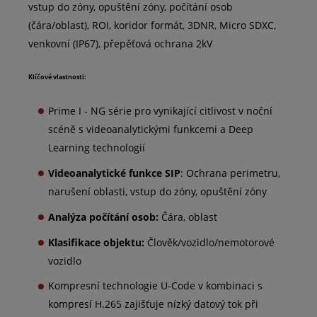
vstup do zóny, opuštění zóny, počítání osob
(čára/oblast), ROI, koridor formát, 3DNR, Micro SDXC,
venkovní (IP67), přepěťová ochrana 2kV
Klíčové vlastnosti:
Prime I - NG série pro vynikající citlivost v noční
scéně s videoanalytickými funkcemi a Deep
Learning technologií
Videoanalytické funkce SIP
: Ochrana perimetru,
narušení oblasti, vstup do zóny, opuštění zóny
Analýza počítání osob:
Čára, oblast
Klasifikace objektu:
Člověk/vozidlo/nemotorové
vozidlo
Kompresní technologie U-Code v kombinaci s
kompresí H.265 zajišťuje nízký datový tok při