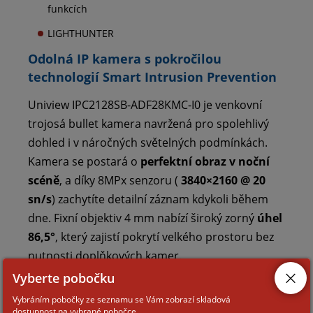
funkcích
LIGHTHUNTER
Odolná IP kamera s pokročilou
technologií Smart Intrusion Prevention
Uniview IPC2128SB-ADF28KMC-I0 je venkovní
trojosá bullet kamera navržená pro spolehlivý
dohled i v náročných světelných podmínkách.
Kamera se postará o
perfektní obraz v noční
scéně
, a díky 8MPx senzoru (
3840×2160 @ 20
sn/s
) zachytíte detailní záznam kdykoli během
dne. Fixní objektiv 4 mm nabízí široký zorný
úhel
86,5°
, který zajistí pokrytí velkého prostoru bez
nutnosti doplňkových kamer.
Vyberte pobočku
Výkonná redukce šumu a vysoký dynamický
Vybráním pobočky ze seznamu se Vám zobrazí skladová
rozsah
dostupnost na vybrané pobočce.